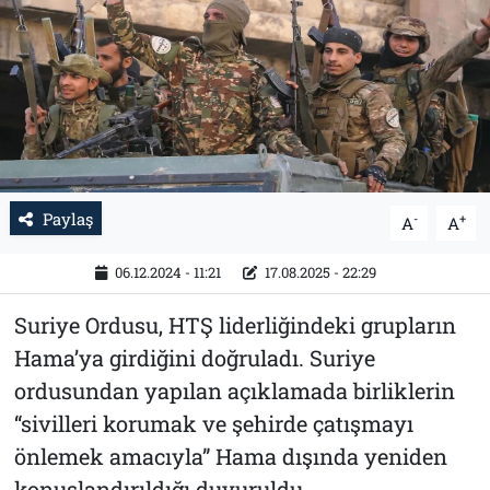
Tarih
İletişim
Künye
Paylaş
-
+
A
A
06.12.2024 - 11:21
17.08.2025 - 22:29
Suriye Ordusu, HTŞ liderliğindeki grupların
Hama’ya girdiğini doğruladı. Suriye
ordusundan yapılan açıklamada birliklerin
“sivilleri korumak ve şehirde çatışmayı
önlemek amacıyla” Hama dışında yeniden
konuşlandırıldığı duyuruldu.