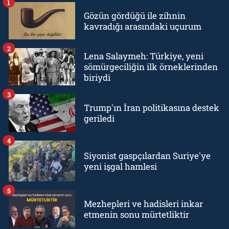
1
Gözün gördüğü ile zihnin
kavradığı arasındaki uçurum
2
Lena Salaymeh: Türkiye, yeni
sömürgeciliğin ilk örneklerinden
biriydi
3
Trump'ın İran politikasına destek
geriledi
4
Siyonist gaspçılardan Suriye'ye
yeni işgal hamlesi
5
Mezhepleri ve hadisleri inkar
etmenin sonu mürtetliktir