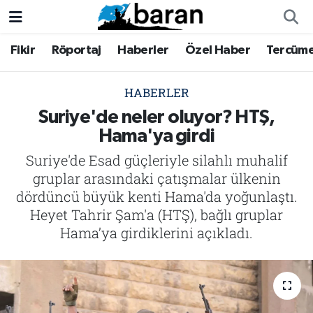
Fikir
Röportaj
Haberler
Özel Haber
Tercüm
Fikir
Fikir
Nöbetçi Eczaneler
Röportaj
Röportaj
Hava Durumu
HABERLER
Suriye'de neler oluyor? HTŞ,
Haberler
Haberler
Trafik Durumu
Hama'ya girdi
Suriye'de Esad güçleriyle silahlı muhalif
Özel Haber
Özel Haber
Süper Lig Puan Durumu ve Fikstür
gruplar arasındaki çatışmalar ülkenin
Tercüme
Tercüme
Tüm Manşetler
dördüncü büyük kenti Hama'da yoğunlaştı.
Heyet Tahrir Şam'a (HTŞ), bağlı gruplar
İktibas
İktibas
Son Dakika Haberleri
Hama’ya girdiklerini açıkladı.
Büyük Doğu-İbda
Büyük Doğu-İbda
Haber Arşivi
Dergi
Dergi