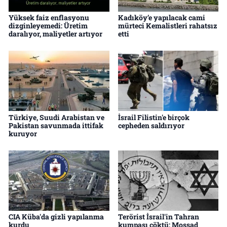
Yüksek faiz enflasyonu
Kadıköy’e yapılacak cami
dizginleyemedi: Üretim
mürteci Kemalistleri rahatsız
daralıyor, maliyetler artıyor
etti
Türkiye, Suudi Arabistan ve
İsrail Filistin'e birçok
Pakistan savunmada ittifak
cepheden saldırıyor
kuruyor
CIA Küba'da gizli yapılanma
Terörist İsrail'in Tahran
kurdu
kumpası çöktü: Mossad