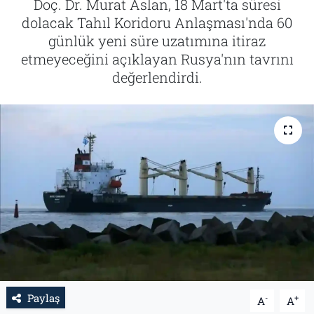
Doç. Dr. Murat Aslan, 18 Mart'ta süresi
dolacak Tahıl Koridoru Anlaşması'nda 60
Tarih
İletişim
günlük yeni süre uzatımına itiraz
etmeyeceğini açıklayan Rusya'nın tavrını
Künye
değerlendirdi.
Paylaş
-
+
A
A