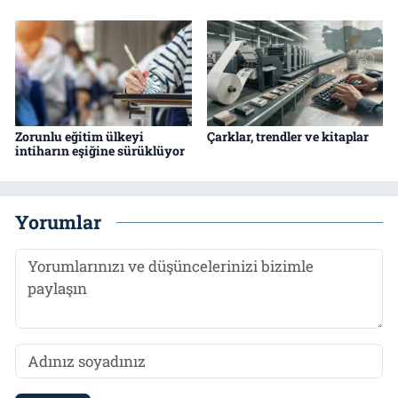
Zorunlu eğitim ülkeyi
Çarklar, trendler ve kitaplar
intiharın eşiğine sürüklüyor
Yorumlar