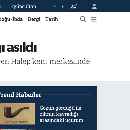
°
Eyüpsultan
24
11
18
Doğu-İbda
Dergi
Tarih
32
38
 asıldı
03
14
geçen Halep kent merkezinde
Trend Haberler
Gözün gördüğü ile
zihnin kavradığı
arasındaki uçurum