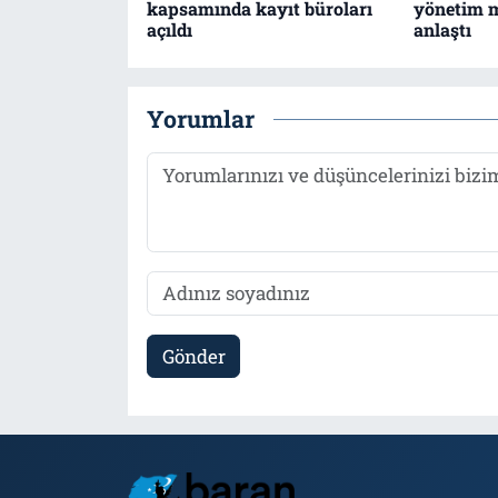
kapsamında kayıt büroları
yönetim m
açıldı
anlaştı
Yorumlar
Gönder