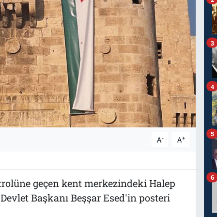
3
4
5
-
+
A
A
6
ontrolüne geçen kent merkezindeki Halep
 Devlet Başkanı Beşşar Esed'in posteri