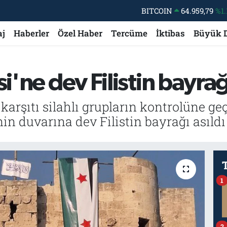
BITCOIN
64.959,79
%1.
DOLAR
47,7436
%0.
aj
Haberler
Özel Haber
Tercüme
İktibas
Büyük 
EURO
55,2510
%0.
STERLİN
64,4811
%0.
i'ne dev Filistin bayrağı
GRAM ALTIN
6660.55
%0.
BİST100
13.779
%-
 karşıtı silahlı grupların kontrolüne 
in duvarına dev Filistin bayrağı asıldı
1
2