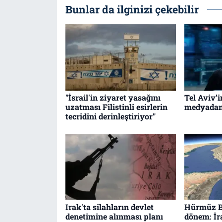
Bunlar da ilginizi çekebilir
"İsrail'in ziyaret yasağını
Tel Aviv’i
uzatması Filistinli esirlerin
medyadan 
tecridini derinleştiriyor"
Irak'ta silahların devlet
Hürmüz B
denetimine alınması planı
dönem: İ