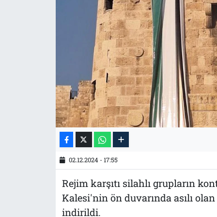
Tarih
İletişim
Künye
02.12.2024 - 17:55
Rejim karşıtı silahlı grupların k
Kalesi'nin ön duvarında asılı olan
indirildi.