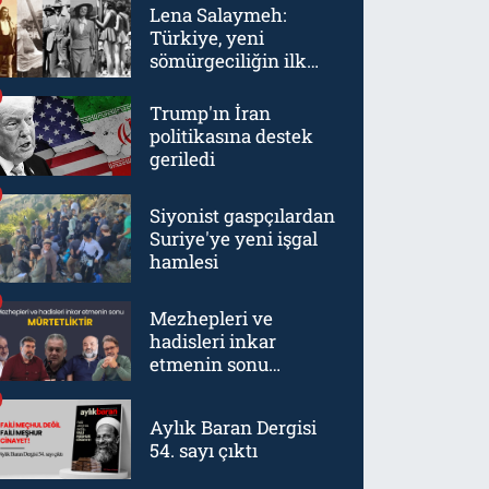
Lena Salaymeh:
Türkiye, yeni
sömürgeciliğin ilk
örneklerinden biriydi
Trump'ın İran
politikasına destek
geriledi
Siyonist gaspçılardan
Suriye'ye yeni işgal
hamlesi
Mezhepleri ve
hadisleri inkar
etmenin sonu
mürtetliktir
Aylık Baran Dergisi
54. sayı çıktı