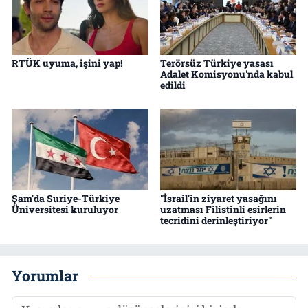
RTÜK uyuma, işini yap!
Terörsüz Türkiye yasası
Adalet Komisyonu'nda kabul
edildi
Şam'da Suriye-Türkiye
"İsrail'in ziyaret yasağını
Üniversitesi kuruluyor
uzatması Filistinli esirlerin
tecridini derinleştiriyor"
Yorumlar