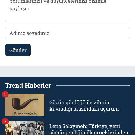
Gönder
Trend Haberler
1
Gözün gördüğü ile zihnin
kavradığı arasındaki uçurum
2
Lena Salaymeh: Türkiye, yeni
sömürgeciliğin ilk örneklerinden