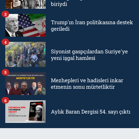
biriydi
3
Trump'ın İran politikasına destek
geriledi
4
Siyonist gaspçılardan Suriye'ye
yeni işgal hamlesi
5
Mezhepleri ve hadisleri inkar
etmenin sonu mürtetliktir
6
Aylık Baran Dergisi 54. sayı çıktı