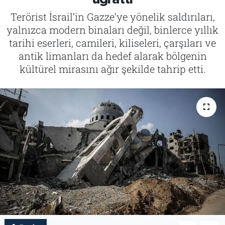
Terörist İsrail’in Gazze’ye yönelik saldırıları,
Tarih
İletişim
yalnızca modern binaları değil, binlerce yıllık
tarihi eserleri, camileri, kiliseleri, çarşıları ve
Künye
antik limanları da hedef alarak bölgenin
kültürel mirasını ağır şekilde tahrip etti.