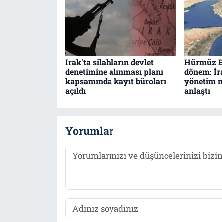
Irak'ta silahların devlet
Hürmüz B
denetimine alınması planı
dönem: İ
kapsamında kayıt büroları
yönetim m
açıldı
anlaştı
Yorumlar