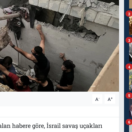
2
3
4
5
-
+
A
A
6
lan habere göre, İsrail savaş uçakları