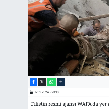
Tarih
İletişim
Künye
12.12.2024 - 23:13
Filistin resmi ajansı WAFA'da yer a