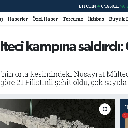
BITCOIN
64.960,21
%0.
DOLAR
47,7436
%0.
aj
Haberler
Özel Haber
Tercüme
İktibas
Büyük 
EURO
55,2510
%0.
STERLİN
64,4811
%0.
ülteci kampına saldırdı:
GRAM ALTIN
6648.99
%2.
BİST100
13.773
%-
idi'nin orta kesimindeki Nusayrat Mült
 göre 21 Filistinli şehit oldu, çok sayıd
1