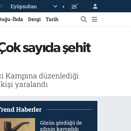
°
Eyüpsultan
25
87
18
Doğu-İbda
Dergi
Tarih
32
38
 Çok sayıda şehit
59
19
eci Kampına düzenlediği
a kişi yaralandı
Trend Haberler
Gözün gördüğü ile
zihnin kavradığı