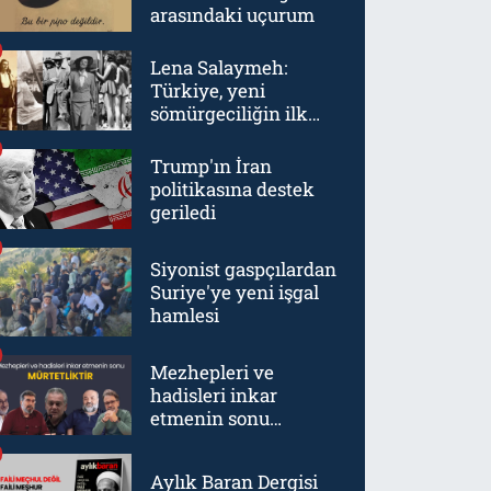
arasındaki uçurum
Lena Salaymeh:
Türkiye, yeni
sömürgeciliğin ilk
örneklerinden biriydi
Trump'ın İran
politikasına destek
geriledi
Siyonist gaspçılardan
Suriye'ye yeni işgal
hamlesi
Mezhepleri ve
hadisleri inkar
etmenin sonu
mürtetliktir
Aylık Baran Dergisi