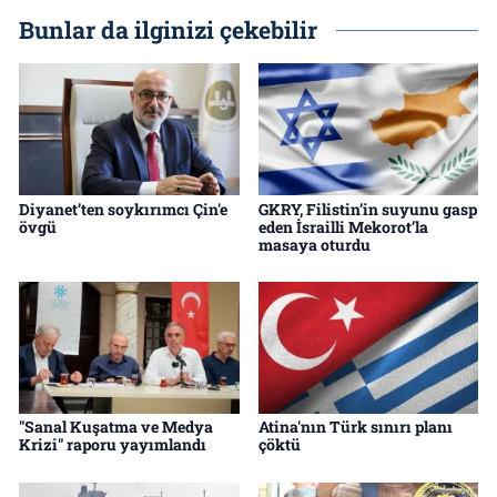
Bunlar da ilginizi çekebilir
Diyanet’ten soykırımcı Çin'e
GKRY, Filistin’in suyunu gasp
övgü
eden İsrailli Mekorot’la
masaya oturdu
"Sanal Kuşatma ve Medya
Atina'nın Türk sınırı planı
Krizi" raporu yayımlandı
çöktü