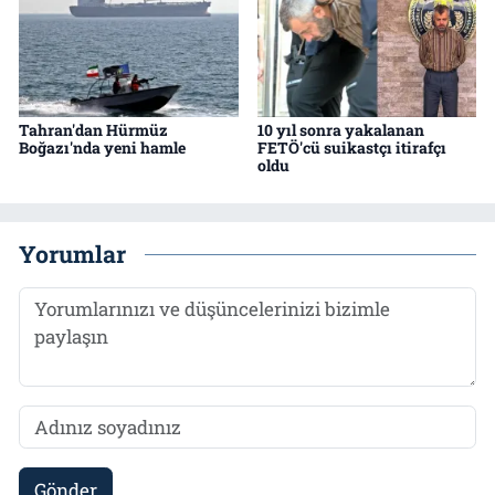
Tahran'dan Hürmüz
10 yıl sonra yakalanan
Boğazı'nda yeni hamle
FETÖ'cü suikastçı itirafçı
oldu
Yorumlar
Gönder