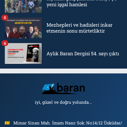
yeni işgal hamlesi
5
Mezhepleri ve hadisleri inkar
etmenin sonu mürtetliktir
6
Aylık Baran Dergisi 54. sayı çıktı
iyi, güzel ve doğru yolunda...
Mimar Sinan Mah. İmam Nasır Sok: No:14/12 Üsküdar/