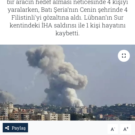
bir aracın hedef alması neticesinde 4 kişiyi
yaralarken, Batı Şeria’nın Cenin şehrinde 4
Tarih
İletişim
Filistinli'yi gözaltına aldı. Lübnan’ın Sur
kentindeki İHA saldırısı ile 1 kişi hayatını
Künye
kaybetti.
Paylaş
-
+
A
A