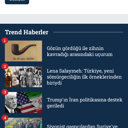
Trend Haberler
1
Gözün gördüğü ile zihnin
kavradığı arasındaki uçurum
2
Lena Salaymeh: Türkiye, yeni
sömürgeciliğin ilk örneklerinden
biriydi
3
Trump'ın İran politikasına destek
geriledi
4
Siyonist gaspçılardan Suriye'ye