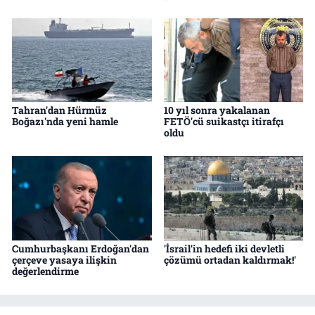
Tahran'dan Hürmüz
10 yıl sonra yakalanan
Boğazı'nda yeni hamle
FETÖ'cü suikastçı itirafçı
oldu
Cumhurbaşkanı Erdoğan'dan
'İsrail'in hedefi iki devletli
çerçeve yasaya ilişkin
çözümü ortadan kaldırmak!'
değerlendirme