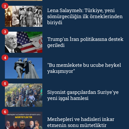
2
Lena Salaymeh: Türkiye, yeni
sömürgeciliğin ilk örneklerinden
biriydi
3
Trump'ın İran politikasına destek
geriledi
4
"Bu memlekete bu ucube heykel
yakışmıyor"
5
Siyonist gaspçılardan Suriye'ye
yeni işgal hamlesi
6
Mezhepleri ve hadisleri inkar
etmenin sonu mürtetliktir