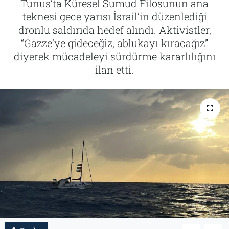
Tunus’ta Küresel Sumud Filosunun ana
teknesi gece yarısı İsrail’in düzenlediği
Tarih
İletişim
dronlu saldırıda hedef alındı. Aktivistler,
“Gazze’ye gideceğiz, ablukayı kıracağız”
Künye
diyerek mücadeleyi sürdürme kararlılığını
ilan etti.