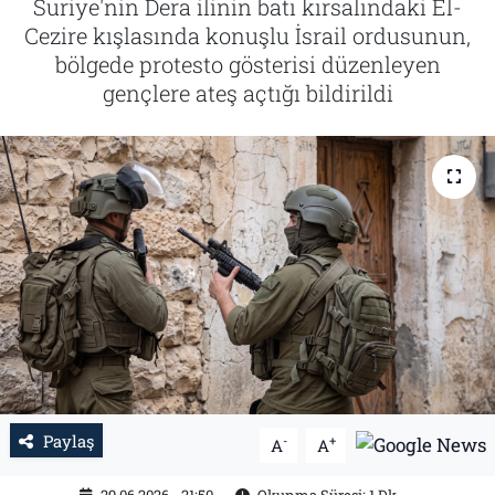
Suriye'nin Dera ilinin batı kırsalındaki El-
Cezire kışlasında konuşlu İsrail ordusunun,
Tarih
İletişim
bölgede protesto gösterisi düzenleyen
gençlere ateş açtığı bildirildi
Künye
Paylaş
-
+
A
A