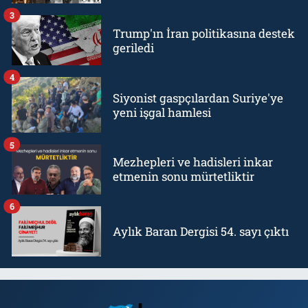
3
Trump'ın İran politikasına destek
geriledi
4
Siyonist gaspçılardan Suriye'ye
yeni işgal hamlesi
5
Mezhepleri ve hadisleri inkar
etmenin sonu mürtetliktir
6
Aylık Baran Dergisi 54. sayı çıktı