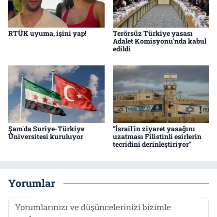
RTÜK uyuma, işini yap!
Terörsüz Türkiye yasası
Adalet Komisyonu'nda kabul
edildi
Şam'da Suriye-Türkiye
"İsrail'in ziyaret yasağını
Üniversitesi kuruluyor
uzatması Filistinli esirlerin
tecridini derinleştiriyor"
Yorumlar