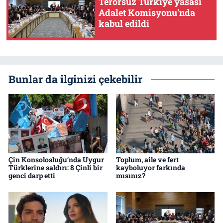
Terörsüz Türkiye yasası
Adalet Komisyonu'nda
kabul edildi
Bunlar da ilginizi çekebilir
Çin Konsolosluğu’nda Uygur
Toplum, aile ve fert
Türklerine saldırı: 8 Çinli bir
kayboluyor farkında
genci darp etti
mısınız?