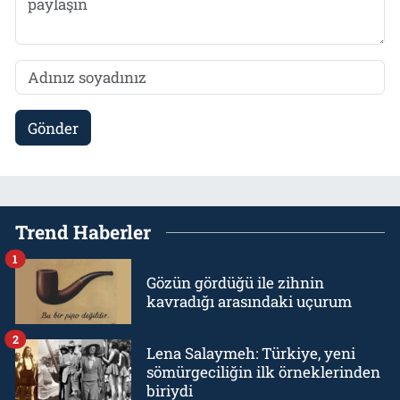
Gönder
Trend Haberler
1
Gözün gördüğü ile zihnin
kavradığı arasındaki uçurum
2
Lena Salaymeh: Türkiye, yeni
sömürgeciliğin ilk örneklerinden
biriydi