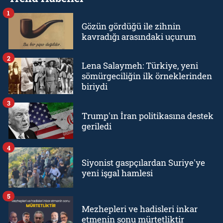
1
Gözün gördüğü ile zihnin
kavradığı arasındaki uçurum
2
Lena Salaymeh: Türkiye, yeni
sömürgeciliğin ilk örneklerinden
biriydi
3
Trump'ın İran politikasına destek
geriledi
4
Siyonist gaspçılardan Suriye'ye
yeni işgal hamlesi
5
Mezhepleri ve hadisleri inkar
etmenin sonu mürtetliktir