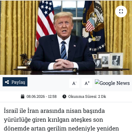
Tarih
İletişim
Künye
Paylaş
-
+
A
A
08.06.2026 - 12:58
Okunma Süresi: 2 Dk
İsrail ile İran arasında nisan başında
yürürlüğe giren kırılgan ateşkes son
dönemde artan gerilim nedeniyle yeniden