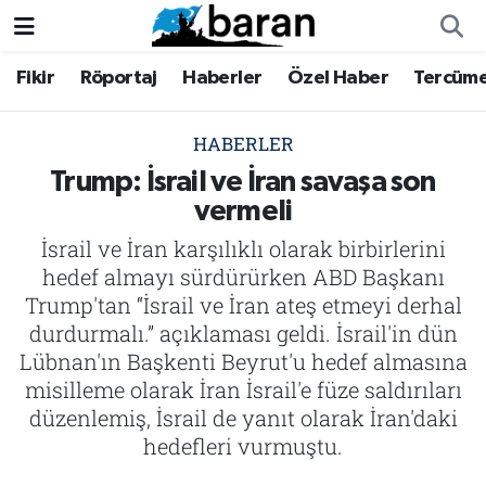
Fikir
Röportaj
Haberler
Özel Haber
Tercüm
Fikir
Fikir
Nöbetçi Eczaneler
Röportaj
Röportaj
Hava Durumu
HABERLER
Trump: İsrail ve İran savaşa son
Haberler
Haberler
Trafik Durumu
vermeli
İsrail ve İran karşılıklı olarak birbirlerini
Özel Haber
Özel Haber
Süper Lig Puan Durumu ve Fikstür
hedef almayı sürdürürken ABD Başkanı
Tercüme
Tercüme
Tüm Manşetler
Trump'tan “İsrail ve İran ateş etmeyi derhal
durdurmalı.” açıklaması geldi. İsrail'in dün
İktibas
İktibas
Son Dakika Haberleri
Lübnan'ın Başkenti Beyrut'u hedef almasına
misilleme olarak İran İsrail'e füze saldırıları
Büyük Doğu-İbda
Büyük Doğu-İbda
Haber Arşivi
düzenlemiş, İsrail de yanıt olarak İran'daki
hedefleri vurmuştu.
Dergi
Dergi