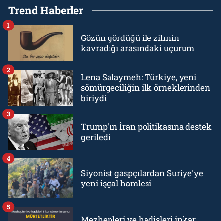
Trend Haberler
1
Gözün gördüğü ile zihnin
kavradığı arasındaki uçurum
2
Lena Salaymeh: Türkiye, yeni
sömürgeciliğin ilk örneklerinden
biriydi
3
Trump'ın İran politikasına destek
geriledi
4
Siyonist gaspçılardan Suriye'ye
yeni işgal hamlesi
5
Mezhepleri ve hadisleri inkar