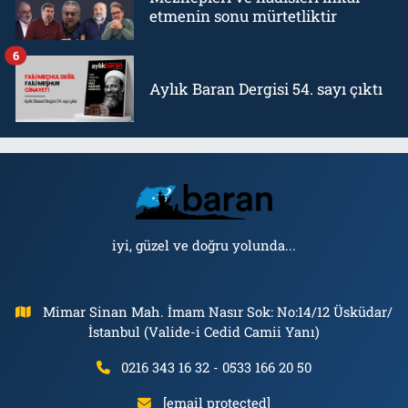
etmenin sonu mürtetliktir
6
Aylık Baran Dergisi 54. sayı çıktı
iyi, güzel ve doğru yolunda...
Mimar Sinan Mah. İmam Nasır Sok: No:14/12 Üsküdar/
İstanbul (Valide-i Cedid Camii Yanı)
0216 343 16 32 - 0533 166 20 50
[email protected]