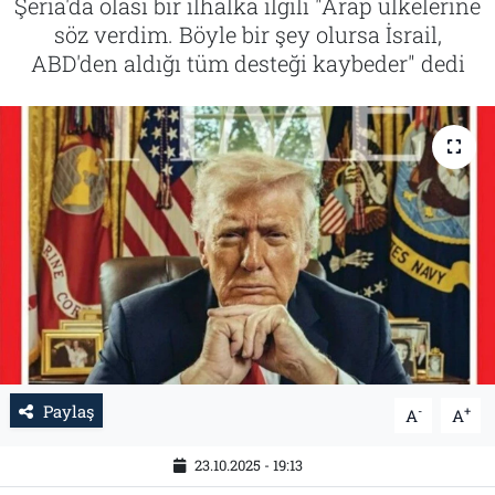
Şeria'da olası bir ilhalka ilgili "Arap ülkelerine
söz verdim. Böyle bir şey olursa İsrail,
Tarih
İletişim
ABD'den aldığı tüm desteği kaybeder" dedi
Künye
Paylaş
-
+
A
A
23.10.2025 - 19:13