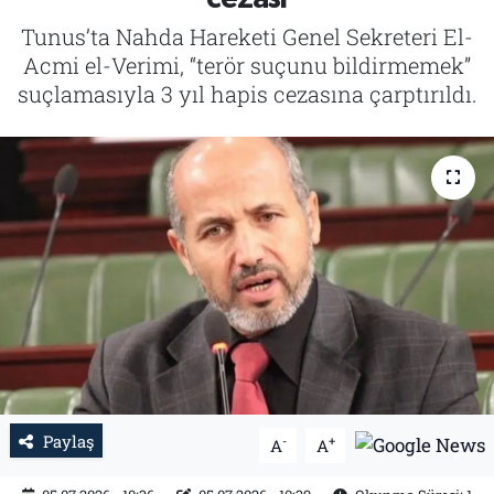
Tunus’ta Nahda Hareketi Genel Sekreteri El-
Tarih
İletişim
Acmi el-Verimi, “terör suçunu bildirmemek”
suçlamasıyla 3 yıl hapis cezasına çarptırıldı.
Künye
Paylaş
-
+
A
A