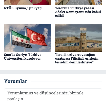
RTÜK uyuma, işini yap!
Terörsüz Türkiye yasası
Adalet Komisyonu'nda kabul
edildi
Şam'da Suriye-Türkiye
"İsrail'in ziyaret yasağını
Üniversitesi kuruluyor
uzatması Filistinli esirlerin
tecridini derinleştiriyor"
Yorumlar