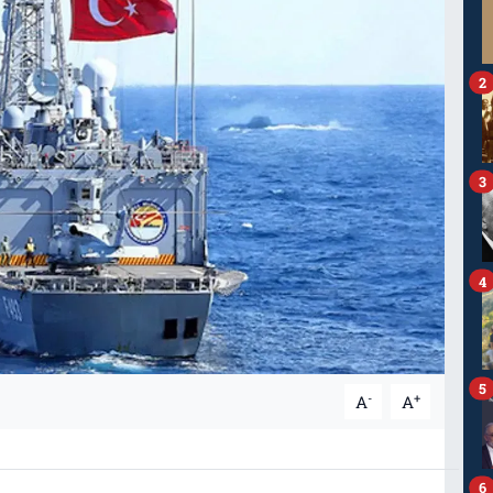
2
3
4
5
-
+
A
A
6