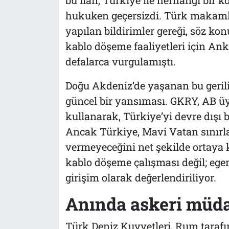
hukuken geçersizdi. Türk makamlar
yapılan bildirimler gereği, söz ko
kablo döşeme faaliyetleri için An
defalarca vurgulamıştı.
Doğu Akdeniz’de yaşanan bu geril
güncel bir yansıması. GKRY, AB üye
kullanarak, Türkiye’yi devre dışı 
Ancak Türkiye, Mavi Vatan sınırları
vermeyeceğini net şekilde ortaya 
kablo döşeme çalışması değil; egem
girişim olarak değerlendiriliyor.
Anında askeri müd
Türk Deniz Kuvvetleri, Rum taraf