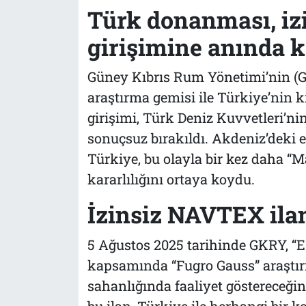
Türk donanması, iz
girişimine anında k
Güney Kıbrıs Rum Yönetimi’nin (GK
araştırma gemisi ile Türkiye’nin k
girişimi, Türk Deniz Kuvvetleri’n
sonuçsuz bırakıldı. Akdeniz’deki e
Türkiye, bu olayla bir kez daha “M
kararlılığını ortaya koydu.
İzinsiz NAVTEX ila
5 Ağustos 2025 tarihinde GKRY, “EM
kapsamında “Fugro Gauss” araştır
sahanlığında faaliyet göstereceğ
bu ilan, Türkiye ile herhangi bir