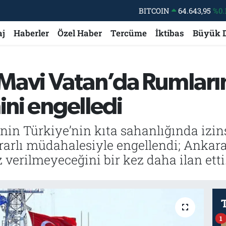
DOLAR
47,6006
%0.
EURO
55,0250
%0.
aj
Haberler
Özel Haber
Tercüme
İktibas
Büyük 
STERLİN
64,2398
%0
GRAM ALTIN
6500.87
%0.
avi Vatan’da Rumların 
BİST100
13.799
%
ini engelledi
in Türkiye’nin kıta sahanlığında izins
arlı müdahalesiyle engellendi; Ankara
verilmeyeceğini bir kez daha ilan etti
1