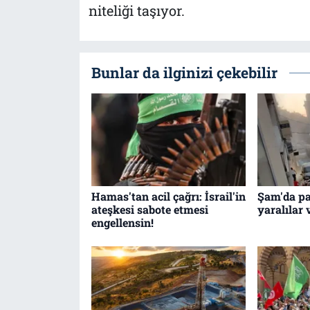
niteliği taşıyor.
Bunlar da ilginizi çekebilir
Hamas'tan acil çağrı: İsrail'in
Şam'da pa
ateşkesi sabote etmesi
yaralılar 
engellensin!