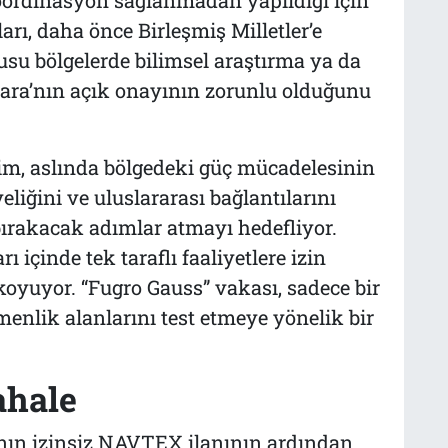
ı, daha önce Birleşmiş Milletler’e
nusu bölgelerde bilimsel araştırma ya da
kara’nın açık onayının zorunlu olduğunu
im, aslında bölgedeki güç mücadelesinin
liğini ve uluslararası bağlantılarını
bırakacak adımlar atmayı hedefliyor.
 içinde tek taraflı faaliyetlere izin
koyuyor. “Fugro Gauss” vakası, sadece bir
enlik alanlarını test etmeye yönelik bir
ahale
ının izinsiz NAVTEX ilanının ardından