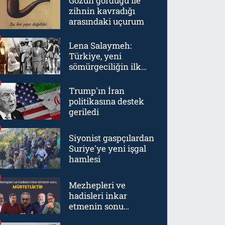
Gözün gördüğü ile
zihnin kavradığı
arasındaki uçurum
Lena Salaymeh:
Türkiye, yeni
sömürgeciliğin ilk
örneklerinden biriydi
Trump'ın İran
politikasına destek
geriledi
Siyonist gaspçılardan
Suriye'ye yeni işgal
hamlesi
Mezhepleri ve
hadisleri inkar
etmenin sonu
mürtetliktir