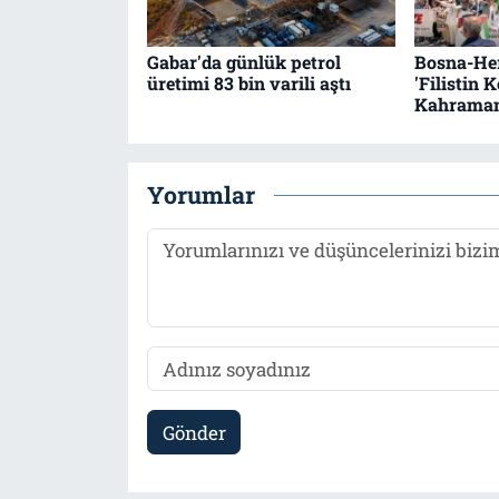
Gabar'da günlük petrol
Bosna-Her
üretimi 83 bin varili aştı
'Filistin 
Kahraman
Yorumlar
Gönder