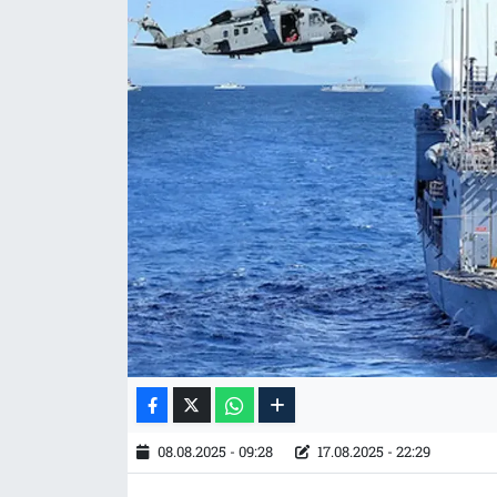
Tarih
İletişim
Künye
08.08.2025 - 09:28
17.08.2025 - 22:29