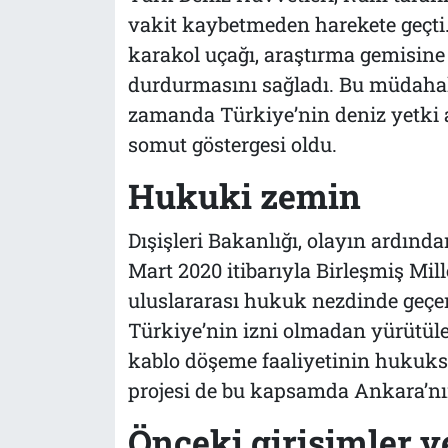
vakit kaybetmeden harekete geçti.
karakol uçağı, araştırma gemisine 
durdurmasını sağladı. Bu müdahale
zamanda Türkiye’nin deniz yetki 
somut göstergesi oldu.
Hukuki zemin
Dışişleri Bakanlığı, olayın ardınd
Mart 2020 itibarıyla Birleşmiş Mille
uluslararası hukuk nezdinde geçerl
Türkiye’nin izni olmadan yürütülen
kablo döşeme faaliyetinin hukuksu
projesi de bu kapsamda Ankara’nı
Önceki girişimler v