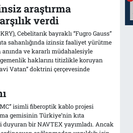
insiz araştırma
arşılık verdi
RY), Cebelitarık bayraklı “Fugro Gauss”
ıta sahanlığında izinsiz faaliyet yürütme
in anında ve kararlı müdahalesiyle
gemenlik haklarını titizlikle koruyan
avi Vatan” doktrini çerçevesinde
nı
C” isimli fiberoptik kablo projesi
ma gemisinin Türkiye’nin kıta
ini duyuran bir NAVTEX yayımladı. Ancak
 koordinasyon sağlanmadan yapıldığı için