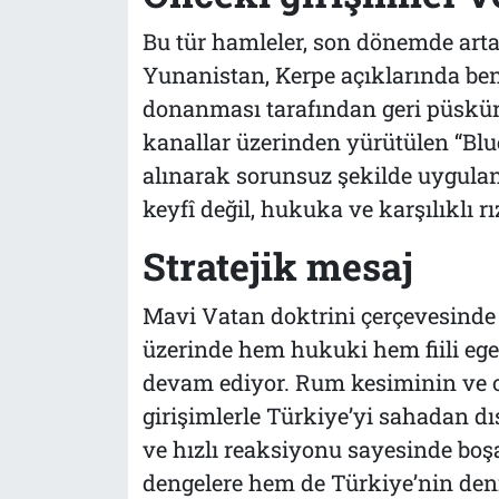
Bu tür hamleler, son dönemde arta
Yunanistan, Kerpe açıklarında ben
donanması tarafından geri püskür
kanallar üzerinden yürütülen “Blu
alınarak sorunsuz şekilde uygula
keyfî değil, hukuka ve karşılıklı r
Stratejik mesaj
Mavi Vatan doktrini çerçevesinde 
üzerinde hem hukuki hem fiili eg
devam ediyor. Rum kesiminin ve on
girişimlerle Türkiye’yi sahadan dı
ve hızlı reaksiyonu sayesinde boşa
dengelere hem de Türkiye’nin deniz