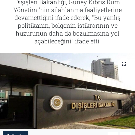
Dışişleri Bakanlığı, Güney Kıbrıs Rum
Yönetimi'nin silahlanma faaliyetlerine
Tarih
İletişim
devamettiğini ifade ederek, "Bu yanlış
politikanın, bölgenin istikrarının ve
Künye
huzurunun daha da bozulmasına yol
açabileceğini" ifade etti.