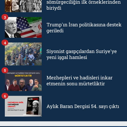
sömürgeciliğin ilk örneklerinden
biriydi
3
Trump'ın İran politikasına destek
geriledi
4
Siyonist gaspçılardan Suriye'ye
yeni işgal hamlesi
5
Mezhepleri ve hadisleri inkar
etmenin sonu mürtetliktir
6
Aylık Baran Dergisi 54. sayı çıktı