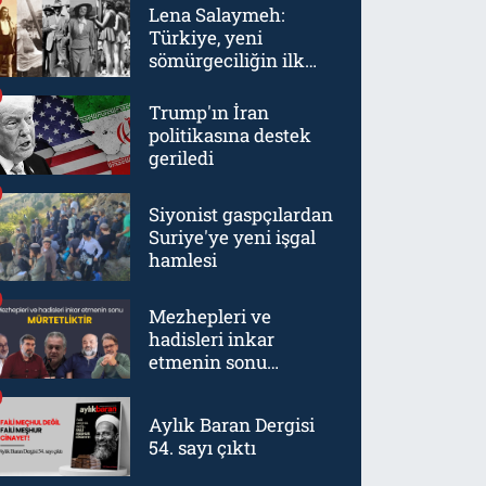
Lena Salaymeh:
Türkiye, yeni
sömürgeciliğin ilk
örneklerinden biriydi
Trump'ın İran
politikasına destek
geriledi
Siyonist gaspçılardan
Suriye'ye yeni işgal
hamlesi
Mezhepleri ve
hadisleri inkar
etmenin sonu
mürtetliktir
Aylık Baran Dergisi
54. sayı çıktı