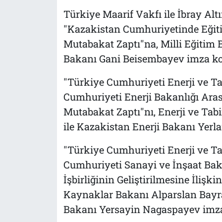
Türkiye Maarif Vakfı ile İbray Alt
"Kazakistan Cumhuriyetinde Eğitim
Mutabakat Zaptı"na, Milli Eğitim 
Bakanı Gani Beisembayev imza k
"Türkiye Cumhuriyeti Enerji ve Ta
Cumhuriyeti Enerji Bakanlığı Arası
Mutabakat Zaptı"nı, Enerji ve Tab
ile Kazakistan Enerji Bakanı Yer
"Türkiye Cumhuriyeti Enerji ve Ta
Cumhuriyeti Sanayi ve İnşaat Bak
İşbirliğinin Geliştirilmesine İlişk
Kaynaklar Bakanı Alparslan Bayra
Bakanı Yersayin Nagaspayev imza 