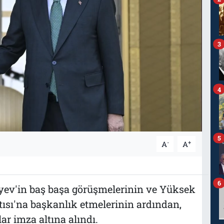
3
4
5
-
+
A
A
6
v'in baş başa görüşmelerinin ve Yüksek
ntısı'na başkanlık etmelerinin ardından,
ar imza altına alındı.