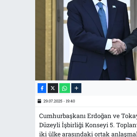
Tarih
İletişim
Künye
29.07.2025 - 19:40
Cumhurbaşkanı Erdoğan ve Tokaye
Düzeyli İşbirliği Konseyi 5. Topla
iki ülke arasındaki ortak anlaşmal