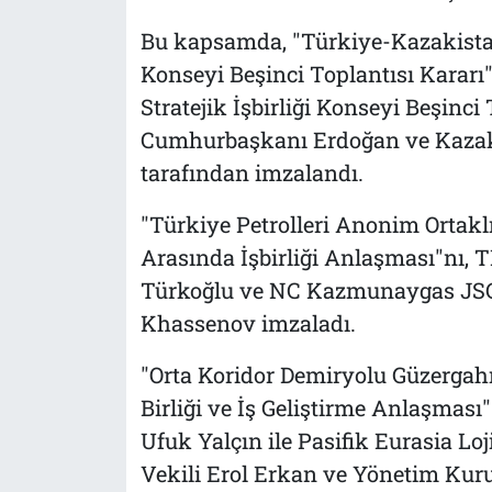
Bu kapsamda, "Türkiye-Kazakistan 
Konseyi Beşinci Toplantısı Kararı
Stratejik İşbirliği Konseyi Beşinci 
Cumhurbaşkanı Erdoğan ve Kaza
tarafından imzalandı.
"Türkiye Petrolleri Anonim Ortak
Arasında İşbirliği Anlaşması"nı,
Türkoğlu ve NC Kazmunaygas JSC
Khassenov imzaladı.
"Orta Koridor Demiryolu Güzergahı
Birliği ve İş Geliştirme Anlaşma
Ufuk Yalçın ile Pasifik Eurasia Lo
Vekili Erol Erkan ve Yönetim Kur