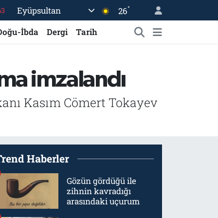
°
Eyüpsultan
26
16
02
Doğu-İbda
Dergi
Tarih
07
44
şma imzalandı
70
63
kanı Kasım Cömert Tokayev
Trend Haberler
Gözün gördüğü ile
zihnin kavradığı
arasındaki uçurum