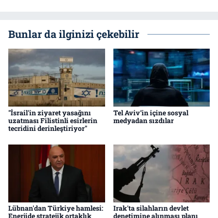
Bunlar da ilginizi çekebilir
"İsrail'in ziyaret yasağını
Tel Aviv’in içine sosyal
uzatması Filistinli esirlerin
medyadan sızdılar
tecridini derinleştiriyor"
Lübnan'dan Türkiye hamlesi:
Irak'ta silahların devlet
Enerjide stratejik ortaklık
denetimine alınması planı