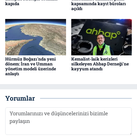
kapıda
kapsamında kayıt büroları
açıldı
Hürmüz Boğazı'nda yeni
Kemalist-laik kerizleri
dönem: İran ve Umman
silkeleyen Ahbap Derneği'ne
yönetim modeli üzerinde
kayyum atandı
anlaştı
Yorumlar