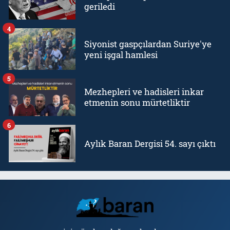
geriledi
4
Siyonist gaspçılardan Suriye'ye
yeni işgal hamlesi
5
Mezhepleri ve hadisleri inkar
etmenin sonu mürtetliktir
6
Aylık Baran Dergisi 54. sayı çıktı