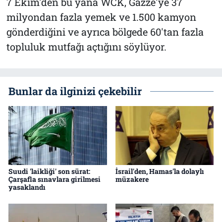
7 Ekim'den bu yana WCK, Gazze'ye 37
milyondan fazla yemek ve 1.500 kamyon
gönderdiğini ve ayrıca bölgede 60'tan fazla
topluluk mutfağı açtığını söylüyor.
Bunlar da ilginizi çekebilir
Suudi 'laikliği' son sürat:
İsrail'den, Hamas'la dolaylı
Çarşafla sınavlara girilmesi
müzakere
yasaklandı