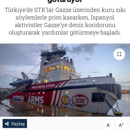
Türkiye'de STK'lar Gazze üzerinden kuru sıkı
Tarih
İletişim
söylemlerle prim kasarken, İspanyol
aktivistler Gazze’ye deniz koridorunu
Künye
oluşturarak yardımlar götürmeye başladı.
Paylaş
-
+
A
A