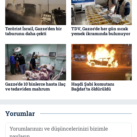
Terörist İsrail, Gazze'den bir
TDV, Gazze'de her gün sıcak
taburunu daha çekti
yemek ikramında bulunuyor
Gazze'de 10 binlerce hasta ilaç
Haşdi Şabi komutanı
ve tedaviden mahrum
Bağdat'ta öldürüldü
Yorumlar