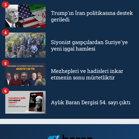
3
Trump'ın İran politikasına destek
geriledi
4
Siyonist gaspçılardan Suriye'ye
yeni işgal hamlesi
5
Mezhepleri ve hadisleri inkar
etmenin sonu mürtetliktir
6
Aylık Baran Dergisi 54. sayı çıktı