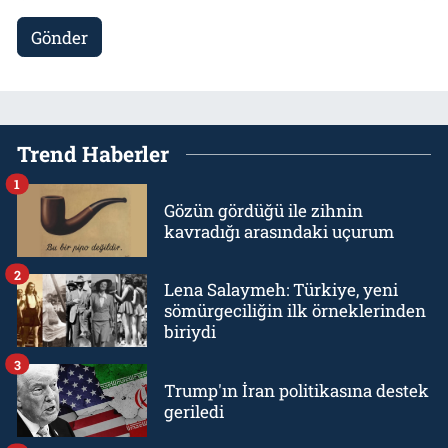
Gönder
Trend Haberler
1
Gözün gördüğü ile zihnin
kavradığı arasındaki uçurum
2
Lena Salaymeh: Türkiye, yeni
sömürgeciliğin ilk örneklerinden
biriydi
3
Trump'ın İran politikasına destek
geriledi