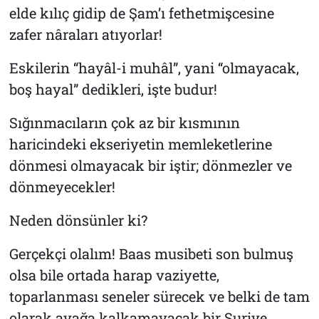
elde kılıç gidip de Şam’ı fethetmişcesine
zafer nâraları atıyorlar!
Eskilerin “hayâl-i muhâl”, yani “olmayacak,
boş hayal” dedikleri, işte budur!
Sığınmacıların çok az bir kısmının
haricindeki ekseriyetin memleketlerine
dönmesi olmayacak bir iştir; dönmezler ve
dönmeyecekler!
Neden dönsünler ki?
Gerçekçi olalım! Baas musibeti son bulmuş
olsa bile ortada harap vaziyette,
toparlanması seneler sürecek ve belki de tam
olarak ayağa kalkamayacak bir Suriye