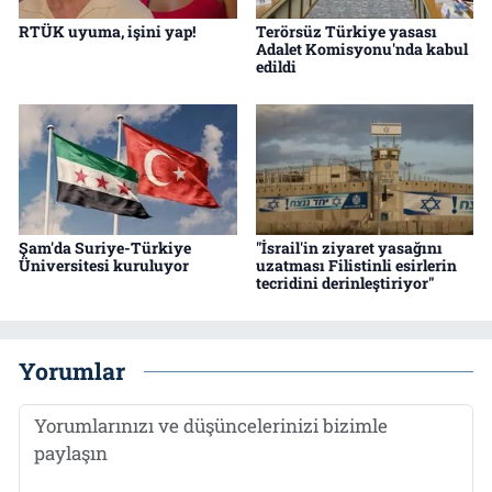
RTÜK uyuma, işini yap!
Terörsüz Türkiye yasası
Adalet Komisyonu'nda kabul
edildi
Şam'da Suriye-Türkiye
"İsrail'in ziyaret yasağını
Üniversitesi kuruluyor
uzatması Filistinli esirlerin
tecridini derinleştiriyor"
Yorumlar