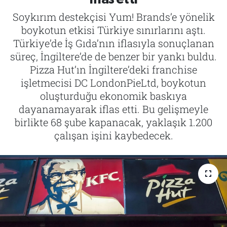
Soykırım destekçisi Yum! Brands’e yönelik
Tarih
İletişim
boykotun etkisi Türkiye sınırlarını aştı.
Türkiye’de İş Gıda’nın iflasıyla sonuçlanan
Künye
süreç, İngiltere’de de benzer bir yankı buldu.
Pizza Hut’ın İngiltere’deki franchise
işletmecisi DC LondonPieLtd, boykotun
oluşturduğu ekonomik baskıya
dayanamayarak iflas etti. Bu gelişmeyle
birlikte 68 şube kapanacak, yaklaşık 1.200
çalışan işini kaybedecek.