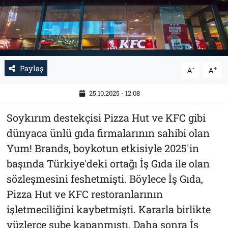
Paylaş
-
+
A
A
25.10.2025 - 12:08
Soykırım destekçisi Pizza Hut ve KFC gibi
dünyaca ünlü gıda firmalarının sahibi olan
Yum! Brands, boykotun etkisiyle 2025'in
başında Türkiye'deki ortağı İş Gıda ile olan
sözleşmesini feshetmişti. Böylece İş Gıda,
Pizza Hut ve KFC restoranlarının
işletmeciliğini kaybetmişti. Kararla birlikte
yüzlerce şube kapanmıştı. Daha sonra İş