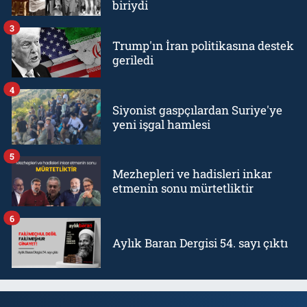
biriydi
3
Trump'ın İran politikasına destek
geriledi
4
Siyonist gaspçılardan Suriye'ye
yeni işgal hamlesi
5
Mezhepleri ve hadisleri inkar
etmenin sonu mürtetliktir
6
Aylık Baran Dergisi 54. sayı çıktı