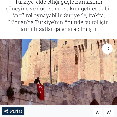
Türkiye, elde ettiği güçle haritasının
güneyine ve doğusuna istikrar getirecek bir
Tarih
İletişim
öncü rol oynayabilir. Suriye’de, Irak’ta,
Lübnan’da Türkiye’nin önünde bu rol için
Künye
tarihi fırsatlar galerisi açılmıştır.
Paylaş
-
+
A
A