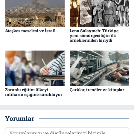
Ateşkes meselesi ve İsrail
Lena Salaymeh: Türkiye,
yeni sömürgeciliğin ilk
örneklerinden biriydi
Zorunlu eğitim ülkeyi
Çarklar, trendler ve kitaplar
intiharın eşiğine sürüklüyor
Yorumlar