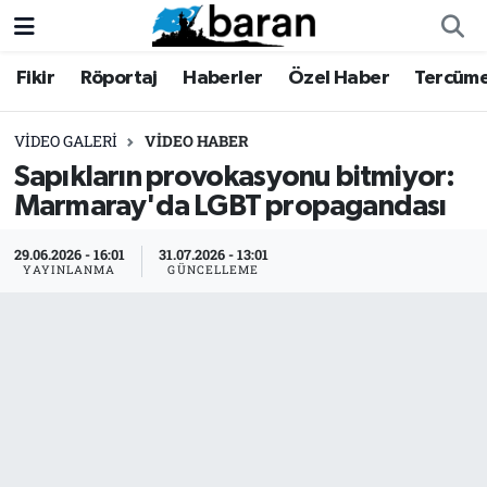
Fikir
Röportaj
Haberler
Özel Haber
Tercüm
Fikir
Fikir
Nöbetçi Eczaneler
Röportaj
Röportaj
Hava Durumu
VIDEO GALERI
VIDEO HABER
Sapıkların provokasyonu bitmiyor:
Haberler
Haberler
Trafik Durumu
Marmaray'da LGBT propagandası
Özel Haber
Özel Haber
Süper Lig Puan Durumu ve Fikstür
29.06.2026 - 16:01
31.07.2026 - 13:01
YAYINLANMA
GÜNCELLEME
Tercüme
Tercüme
Tüm Manşetler
İktibas
İktibas
Son Dakika Haberleri
Büyük Doğu-İbda
Büyük Doğu-İbda
Haber Arşivi
Dergi
Dergi