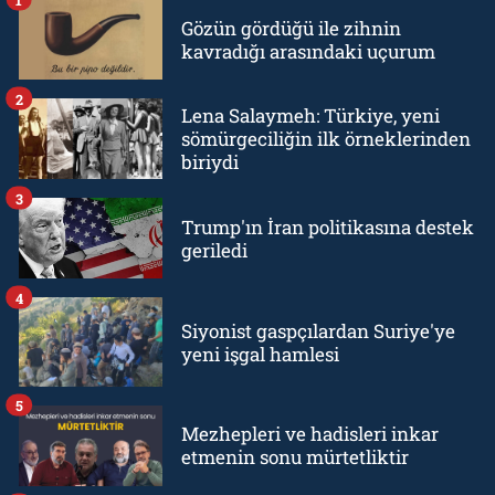
Gözün gördüğü ile zihnin
kavradığı arasındaki uçurum
2
Lena Salaymeh: Türkiye, yeni
sömürgeciliğin ilk örneklerinden
biriydi
3
Trump'ın İran politikasına destek
geriledi
4
Siyonist gaspçılardan Suriye'ye
yeni işgal hamlesi
5
Mezhepleri ve hadisleri inkar
etmenin sonu mürtetliktir