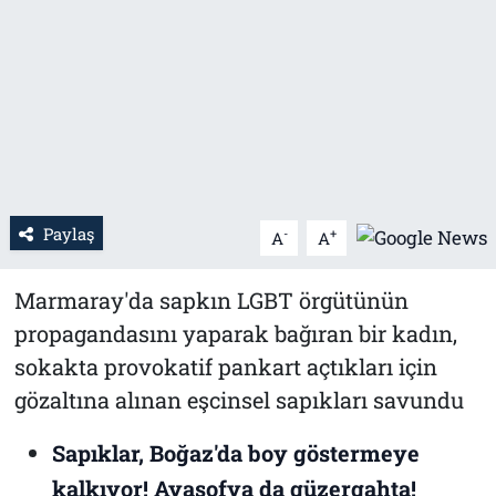
Tarih
İletişim
Künye
Paylaş
-
+
A
A
Marmaray'da sapkın LGBT örgütünün
propagandasını yaparak bağıran bir kadın,
sokakta provokatif pankart açtıkları için
gözaltına alınan eşcinsel sapıkları savundu
Sapıklar, Boğaz'da boy göstermeye
kalkıyor! Ayasofya da güzergahta!