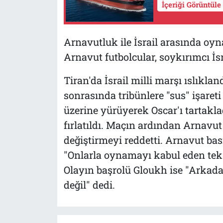
İçeriği Görüntüle
Arnavutluk ile İsrail arasında oyn
Arnavut futbolcular, soykırımcı İsr
Tiran'da İsrail milli marşı ıslıkland
sonrasında tribünlere "sus" işaret
üzerine yürüyerek Oscar'ı tartakl
fırlatıldı. Maçın ardından Arnavut f
değiştirmeyi reddetti. Arnavut basın
"Onlarla oynamayı kabul eden tek ü
Olayın başrolü Gloukh ise "Arkad
değil" dedi.