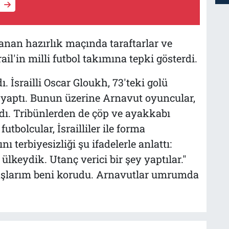
anan hazırlık maçında taraftarlar ve
ail'in milli futbol takımına tepki gösterdi.
ı. İsrailli Oscar Gloukh, 73'teki golü
i yaptı. Bunun üzerine Arnavut oyuncular,
adı. Tribünlerden de çöp ve ayakkabı
utbolcular, İsrailliler ile forma
ı terbiyesizliği şu ifadelerle anlattı:
lkeydik. Utanç verici bir şey yaptılar."
aşlarım beni korudu. Arnavutlar umrumda