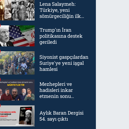
Lena Salaymeh:
Türkiye, yeni
sömürgeciliğin ilk
örneklerinden biriydi
Trump'ın İran
politikasına destek
geriledi
Siyonist gaspçılardan
Suriye'ye yeni işgal
hamlesi
Mezhepleri ve
hadisleri inkar
etmenin sonu
mürtetliktir
Aylık Baran Dergisi
54. sayı çıktı