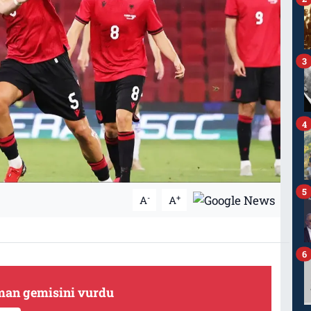
3
4
5
-
+
A
A
6
lman gemisini vurdu