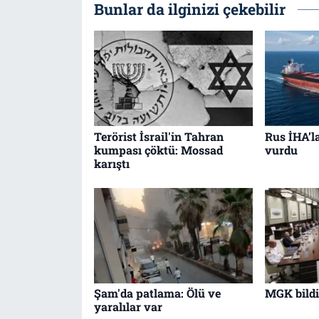
Bunlar da ilginizi çekebilir
Terörist İsrail'in Tahran
Rus İHA’l
kumpası çöktü: Mossad
vurdu
karıştı
Şam'da patlama: Ölü ve
MGK bildir
yaralılar var