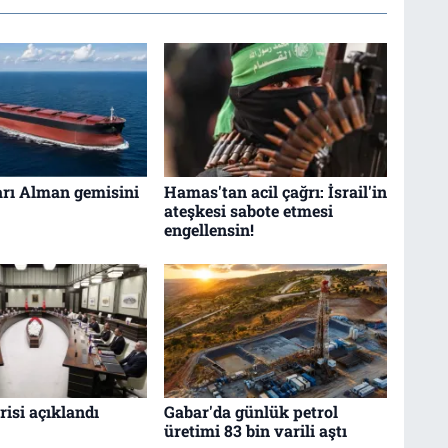
arı Alman gemisini
Hamas'tan acil çağrı: İsrail'in
ateşkesi sabote etmesi
engellensin!
isi açıklandı
Gabar'da günlük petrol
üretimi 83 bin varili aştı