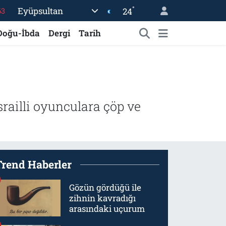
°
Eyüpsultan
24
63
%0
Doğu-İbda
Dergi
Tarih
08
%0
45
70
srailli oyunculara çöp ve
Trend Haberler
Gözün gördüğü ile
zihnin kavradığı
arasındaki uçurum