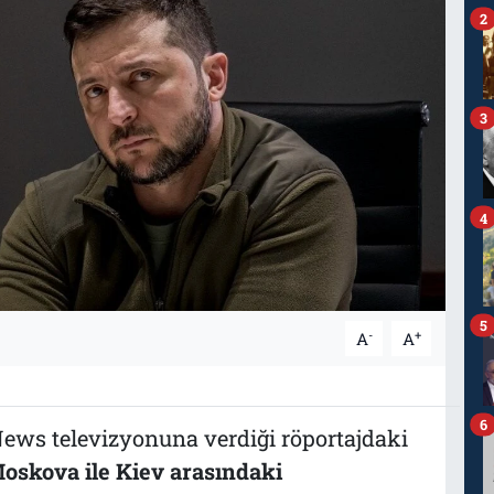
2
3
4
5
-
+
A
A
6
ws televizyonuna verdiği röportajdaki
oskova ile Kiev arasındaki