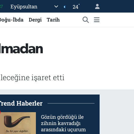
°
Eyüpsultan
24
87
18
Doğu-İbda
Dergi
Tarih
32
38
şılmadan
03
14
eceğine işaret etti
Trend Haberler
Gözün gördüğü ile
zihnin kavradığı
arasındaki uçurum