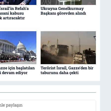
İsrail’in Refah’a
Ukrayna Genelkurmay
insani kabusu
Başkanı görevden alındı
k artıracaktır
zze için başlatılan
Terörist İsrail, Gazze'den bir
vi devam ediyor
taburunu daha çekti