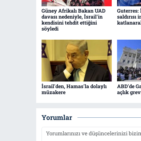
Güney Afrikalı Bakan UAD
Guterres: 
davası nedeniyle, İsrail'in
saldırısı 
kendisini tehdit ettiğini
katlanara
söyledi
İsrail'den, Hamas'la dolaylı
ABD'de Ga
müzakere
açlık gre
Yorumlar