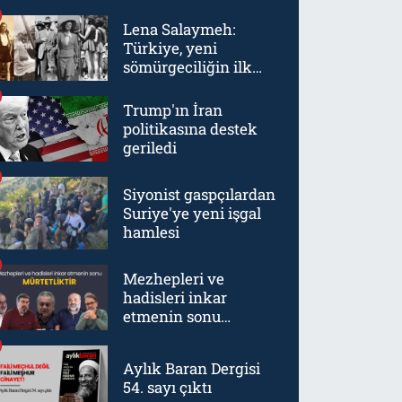
Lena Salaymeh:
Türkiye, yeni
sömürgeciliğin ilk
örneklerinden biriydi
Trump'ın İran
politikasına destek
geriledi
Siyonist gaspçılardan
Suriye'ye yeni işgal
hamlesi
Mezhepleri ve
hadisleri inkar
etmenin sonu
mürtetliktir
Aylık Baran Dergisi
54. sayı çıktı