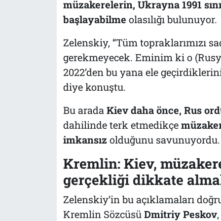
müzakerelerin, Ukrayna 1991 sın
başlayabilme
olasılığı bulunuyor.
Zelenskiy, “
Tüm topraklarımızı sa
gerekmeyecek. Eminim ki o (Rusya
2022’den bu yana ele geçirdiklerin
diye konuştu.
Bu arada
Kiev daha önce, Rus or
dahilinde terk etmedikçe
müzaker
imkansız
olduğunu savunuyordu.
Kremlin: Kiev, müzakere
gerçekliği dikkate alm
Zelenskiy’in bu açıklamaları doğ
Kremlin Sözcüsü
Dmitriy Peskov