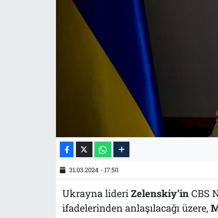
Tarih
İletişim
Künye
31.03.2024 - 17:50
Ukrayna lideri
Zelenskiy’in
CBS Ne
ifadelerinden anlaşılacağı üzere,
M