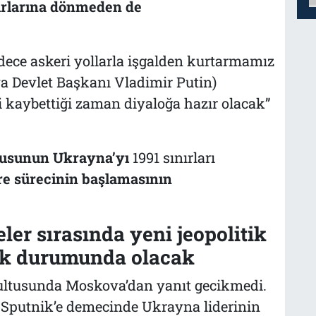
ırlarına dönmeden de
dece askeri yollarla işgalden kurtarmamız
 Devlet Başkanı Vladimir Putin)
i kaybettiği zaman diyaloğa hazır olacak
”
dusunun Ukrayna’yı
1991 sınırları
e sürecinin başlamasının
ler sırasında yeni jeopolitik
ak durumunda olacak
rultusunda Moskova’dan yanıt gecikmedi.
, Sputnik’e demecinde Ukrayna liderinin