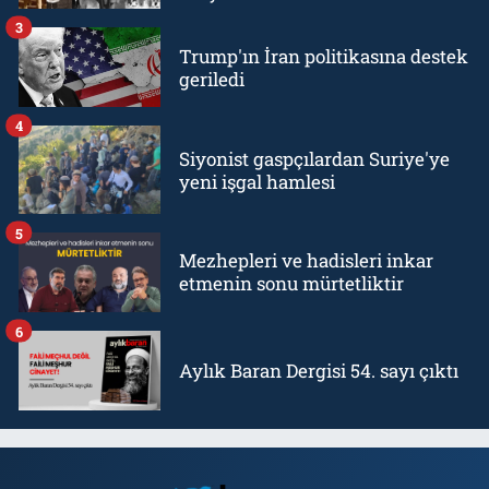
3
Trump'ın İran politikasına destek
geriledi
4
Siyonist gaspçılardan Suriye'ye
yeni işgal hamlesi
5
Mezhepleri ve hadisleri inkar
etmenin sonu mürtetliktir
6
Aylık Baran Dergisi 54. sayı çıktı