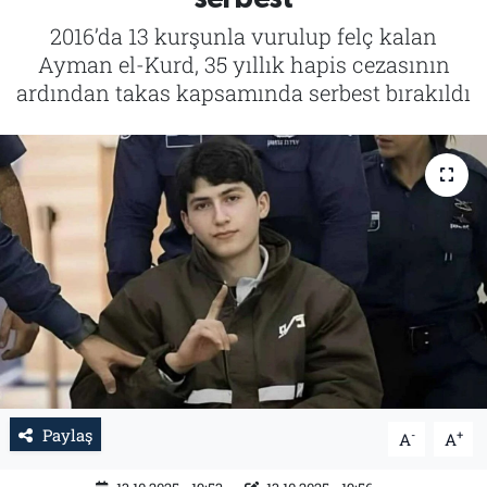
2016’da 13 kurşunla vurulup felç kalan
Tarih
İletişim
Ayman el-Kurd, 35 yıllık hapis cezasının
ardından takas kapsamında serbest bırakıldı
Künye
Paylaş
-
+
A
A