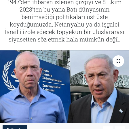
1947’den itibaren izlenen çizgiyi ve 8 Ekim
2023’ten bu yana Batı dünyasının
Tarih
İletişim
benimsediği politikaları üst üste
koyduğumuzda, Netanyahu ya da işgalci
Künye
İsrail’i izole edecek topyekun bir uluslararası
siyasetten söz etmek hala mümkün değil.