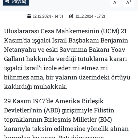
Paylaş
-
+
A
A
12.12.2024 - 14:31
12.12.2024 - 17:21
Uluslararası Ceza Mahkemesinin (UCM) 21
Kasım’da işgalci İsrail Başbakanı Benjamin
Netanyahu ve eski Savunma Bakanı Yoav
Gallant hakkında verdiği tutuklama kararı
işgalci İsrail’i izole eder mi etmez mi
bilinmez ama, bir yalanın üzerindeki örtüyü
kaldırdığı muhakkak.
29 Kasım 1947’de Amerika Birleşik
Devletleri’nin (ABD) girişimiyle Filistin
topraklarının Birleşmiş Milletler (BM)
kararıyla taksim edilmesine yönelik alınan
karardan bu yana, Batı dünyasının