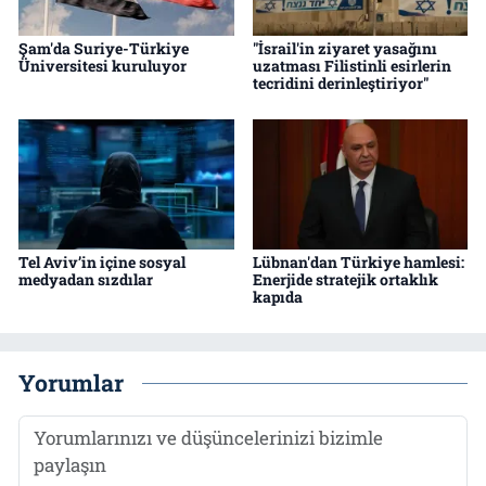
Şam'da Suriye-Türkiye
"İsrail'in ziyaret yasağını
Üniversitesi kuruluyor
uzatması Filistinli esirlerin
tecridini derinleştiriyor"
Tel Aviv’in içine sosyal
Lübnan'dan Türkiye hamlesi:
medyadan sızdılar
Enerjide stratejik ortaklık
kapıda
Yorumlar