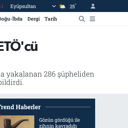
°
Eyüpsultan
25
.1
18
Doğu-İbda
Dergi
Tarih
32
38
FETÖ'cü
%0
14
rda yakalanan 286 şüpheliden
ildirdi.
Trend Haberler
Gözün gördüğü ile
zihnin kavradığı