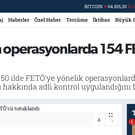
BITCOIN
64.815,30
%-0
DOLAR
47,7436
%0.
aj
Haberler
Özel Haber
Tercüme
İktibas
Büyük 
EURO
55,2510
%0.
STERLİN
64,4811
%0.
n operasyonlarda 154 
GRAM ALTIN
6660.55
BİST100
13.779
%-
a, 50 ilde FETÖ'ye yönelik operasyonla
u hakkında adli kontrol uygulandığını b
-
+
A
A
1