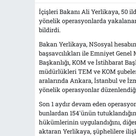
Tarih
İletişim
İçişleri Bakanı Ali Yerlikaya, 50 i
yönelik operasyonlarda yakalanan
Künye
bildirdi.
Bakan Yerlikaya, NSosyal hesabın
başsavcılıkları ile Emniyet Genel
Başkanlığı, KOM ve İstihbarat Baş
müdürlükleri TEM ve KOM şubeler
aralarında Ankara, İstanbul ve İz
yönelik operasyonlar düzenlendiğin
Son 1 aydır devam eden operasyon
bunlardan 154'ünün tutuklandığını
hükümlerinin uygulandığını, diğerl
aktaran Yerlikaya, şüphelilere ilişk