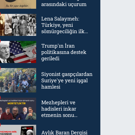
arasındaki uçurum
Lena Salaymeh:
Türkiye, yeni
sömürgeciliğin ilk
örneklerinden biriydi
Trump'ın İran
politikasına destek
geriledi
Siyonist gaspçılardan
Suriye'ye yeni işgal
hamlesi
Mezhepleri ve
hadisleri inkar
etmenin sonu
mürtetliktir
Aylık Baran Dergisi