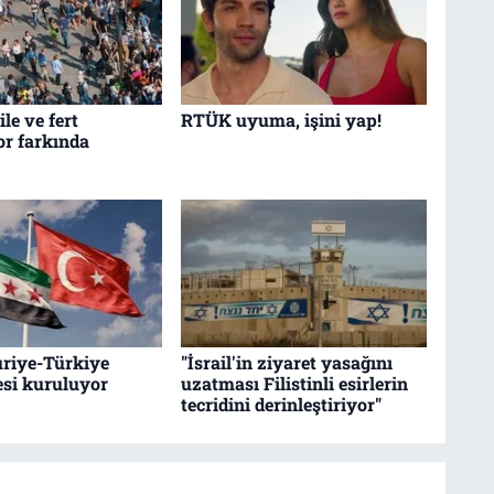
le ve fert
RTÜK uyuma, işini yap!
r farkında
riye-Türkiye
"İsrail'in ziyaret yasağını
esi kuruluyor
uzatması Filistinli esirlerin
tecridini derinleştiriyor"