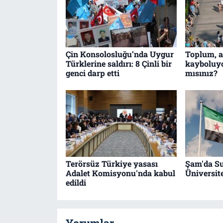
Çin Konsolosluğu’nda Uygur
Toplum, ai
Türklerine saldırı: 8 Çinli bir
kayboluyo
genci darp etti
mısınız?
Terörsüz Türkiye yasası
Şam'da Su
Adalet Komisyonu'nda kabul
Üniversit
edildi
Yorumlar