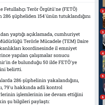
lde Fetullahçı Terör Örgütü'ne (FETÖ)
2
 286 şüpheliden 154'ünün tutuklandığını
3
dan yaptığı açıklamada, cumhuriyet
 Müdürlüğü Terörle Mücadele (TEM) Daire
kanlıkları koordinesinde il emniyet
4
ince yapılan çalışmalar sonucu
mir'in de bulunduğu 50 ilde FETÖ'ye
i belirtti.
5
larda 286 şüphelinin yakalandığını,
, 79'u hakkında adli kontrol
erinin işlemlerinin ise devam ettiğini
6
in şu bilgileri paylaştı: