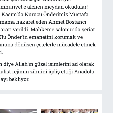
umhuriyet'e alenen meydan okudular!
0 Kasım'da Kurucu Önderimiz Mustafa
 imama hakaret eden Ahmet Bostancı
kararı verildi. Mahkeme salonunda şeriat
, Ulu Önder'in emanetini korumak ve
orununa dönüşen çetelerle mücadele etmek
i.
 diye Allah’ın güzel isimlerini ad olarak
ist rejimin zihnini iğdiş ettiği Anadolu
ayı bekliyor.