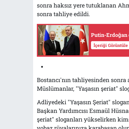
sonra haksız yere tutuklanan Ah
sonra tahliye edildi.
Putin-Erdoğan 
İçeriği Görüntüle
Bostancı'nın tahliyesinden sonra ad
Müslümanlar, "Yaşasın şeriat" sloga
Adliyedeki "Yaşasın Şeriat" slogan
Başkan Yardımcısı Esmaül Hüsna A
şeriat" sloganları yükselirken ki
yobaz rüyalarınıza karabasan olup