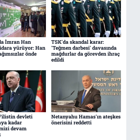
da İmran Han
TSK'da skandal karar:
ktidara yürüyor: Han
'Teğmen darbesi' davasında
bağımsızlar önde
mağdurlar da görevden ihraç
edildi
ilistin devleti
Netanyahu Hamas'ın ateşkes
aya kadar
önerisini reddetti
mizi devam
z