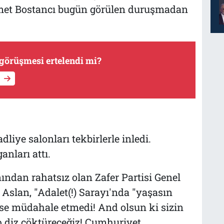
met Bostancı bugün görülen duruşmadan
görüşmesi ertelendi mi?
liye salonları tekbirlerle inledi.
nları attı.
ından rahatsız olan Zafer Partisi Genel
slan, "Adalet(!) Sarayı'nda "yaşasın
mse müdahale etmedi! And olsun ki sizin
 diz çöktüreceğiz! Cumhuriyet