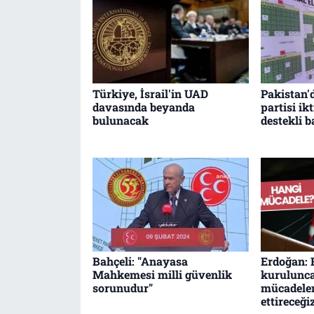
Türkiye, İsrail'in UAD
Pakistan'
davasında beyanda
partisi i
bulunacak
destekli 
Bahçeli: "Anayasa
Erdoğan: F
Mahkemesi milli güvenlik
kurulunc
sorunudur"
mücadele
ettireceği