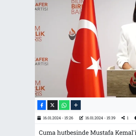
Tarih
İletişim
Künye
16.01.2024 - 15:26
16.01.2024 - 15:39
1
Cuma hutbesinde Mustafa Kemal'i