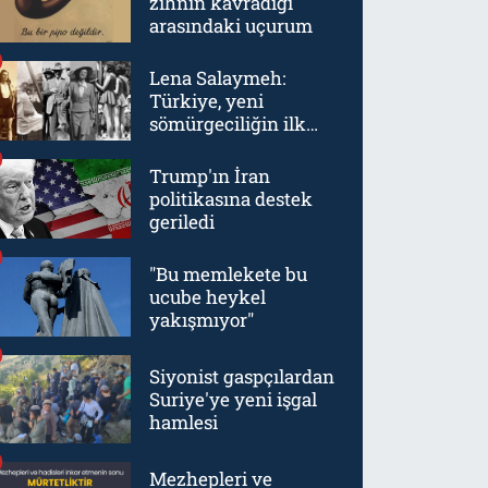
zihnin kavradığı
arasındaki uçurum
Lena Salaymeh:
Türkiye, yeni
sömürgeciliğin ilk
örneklerinden biriydi
Trump'ın İran
politikasına destek
geriledi
"Bu memlekete bu
ucube heykel
yakışmıyor"
Siyonist gaspçılardan
Suriye'ye yeni işgal
hamlesi
Mezhepleri ve