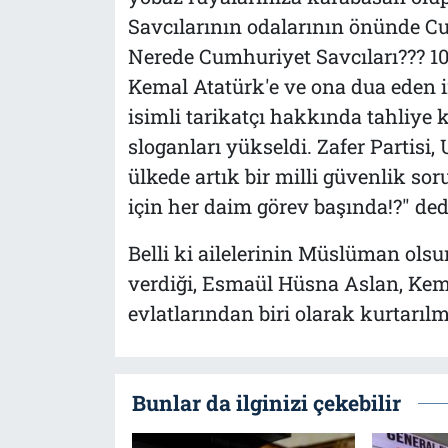
Savcılarının odalarının önünde C
Nerede Cumhuriyet Savcıları??? 1
Kemal Atatürk'e ve ona dua eden
isimli tarikatçı hakkında tahliye 
sloganları yükseldi. Zafer Partisi
ülkede artık bir milli güvenlik s
için her daim görev başında!?" ded
Belli ki ailelerinin Müslüman olsun
verdiği, Esmaül Hüsna Aslan, Kemal
evlatlarından biri olarak kurtarılm
Bunlar da ilginizi çekebilir