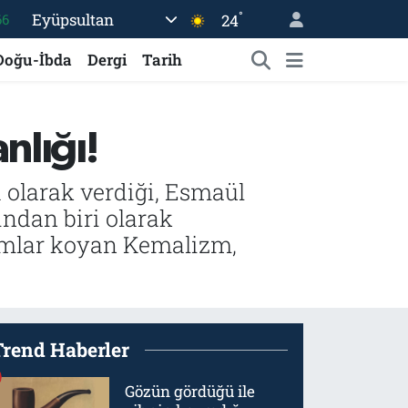
°
Eyüpsultan
24
66
05
Doğu-İbda
Dergi
Tarih
18
22
nlığı!
39
%0
d olarak verdiği, Esmaül
ından biri olarak
rumlar koyan Kemalizm,
Trend Haberler
Gözün gördüğü ile