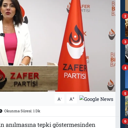
2
3
4
5
-
+
A
A
Okunma Süresi: 1 Dk
6
n anılmasına tepki göstermesinden