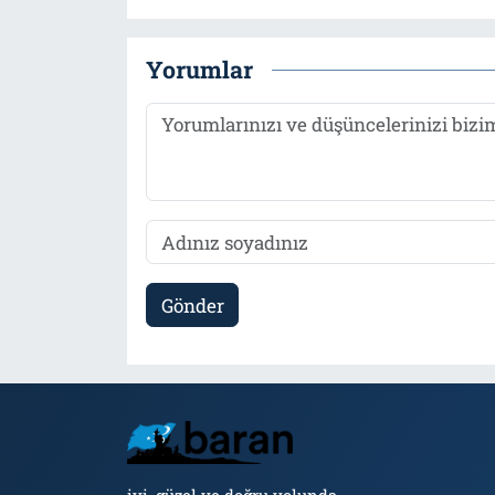
Yorumlar
Gönder
iyi, güzel ve doğru yolunda...