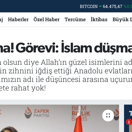
BITCOIN
64.475,47
%0.
DOLAR
47,5971
%0.
aj
Haberler
Özel Haber
Tercüme
İktibas
Büyük 
EURO
55,1336
%0.
STERLİN
64,2534
%0.
a! Görevi: İslam düşma
GRAM ALTIN
6518.23
%0.
BİST100
13.703
 olsun diye Allah’ın güzel isimlerini a
n zihnini iğdiş ettiği Anadolu evlatlar
nımızın adı ile düşüncesi arasına uçu
ete rahat yok!
1