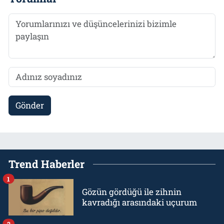
Gönder
Trend Haberler
1
Gözün gördüğü ile zihnin
kavradığı arasındaki uçurum
2