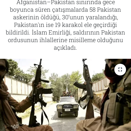
Afganistan–Pakistan sınırında gece
boyunca süren çatışmalarda 58 Pakistan
Tarih
İletişim
askerinin öldüğü, 30’unun yaralandığı,
Pakistan'ın ise 19 karakol ele geçirdiği
Künye
bildirildi. İslam Emirliği, saldırının Pakistan
ordusunun ihlallerine misilleme olduğunu
açıkladı.