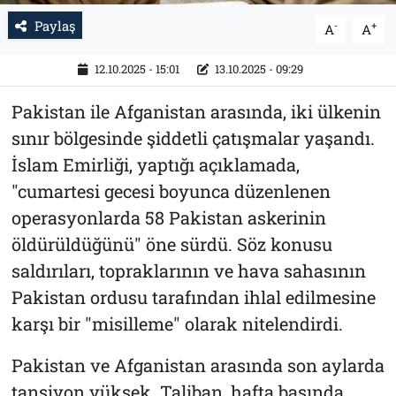
Paylaş
-
+
A
A
12.10.2025 - 15:01
13.10.2025 - 09:29
Pakistan ile Afganistan arasında, iki ülkenin
sınır bölgesinde şiddetli çatışmalar yaşandı.
İslam Emirliği, yaptığı açıklamada,
"cumartesi gecesi boyunca düzenlenen
operasyonlarda 58 Pakistan askerinin
öldürüldüğünü" öne sürdü. Söz konusu
saldırıları, topraklarının ve hava sahasının
Pakistan ordusu tarafından ihlal edilmesine
karşı bir "misilleme" olarak nitelendirdi.
Pakistan ve Afganistan arasında son aylarda
tansiyon yüksek. Taliban, hafta başında