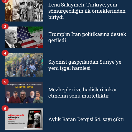
Lena Salaymeh: Türkiye, yeni
sömürgeciliğin ilk örneklerinden
biriydi
3
Trump'ın İran politikasına destek
geriledi
4
Siyonist gaspçılardan Suriye'ye
yeni işgal hamlesi
5
Mezhepleri ve hadisleri inkar
etmenin sonu mürtetliktir
6
Aylık Baran Dergisi 54. sayı çıktı