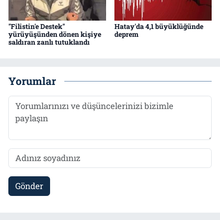
"Filistin'e Destek"
Hatay'da 4,1 büyüklüğünde
yürüyüşünden dönen kişiye
deprem
saldıran zanlı tutuklandı
Yorumlar
Gönder