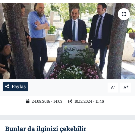
Tarih
İletişim
Künye
Paylaş
-
+
A
A
24.08.2016 - 14:03
10.12.2024 - 11:45
Bunlar da ilginizi çekebilir