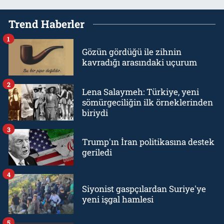
Trend Haberler
1
Gözün gördüğü ile zihnin
kavradığı arasındaki uçurum
2
Lena Salaymeh: Türkiye, yeni
sömürgeciliğin ilk örneklerinden
biriydi
3
Trump'ın İran politikasına destek
geriledi
4
Siyonist gaspçılardan Suriye'ye
yeni işgal hamlesi
5