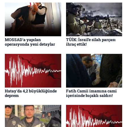
MOSSAD'a yapılan
TÜİK: İsrail’e silah parçası
operasyonda yeni detaylar
ihraç ettik!
Hatay'da 4,2 büyüklüğünde
Fatih Camii imamına cami
deprem
içerisinde bıçaklı saldırı!