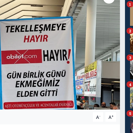
1
2
3
4
5
-
+
A
A