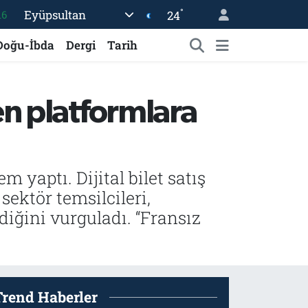
°
Eyüpsultan
24
%0
08
Doğu-İbda
Dergi
Tarih
%0
12
n platformlara
70
16
 yaptı. Dijital bilet satış
sektör temsilcileri,
iğini vurguladı. “Fransız
Trend Haberler