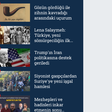
Gözün gördüğü ile
zihnin kavradığı
arasındaki uçurum
Lena Salaymeh:
Türkiye, yeni
sömürgeciliğin ilk
örneklerinden biriydi
Trump'ın İran
politikasına destek
geriledi
Siyonist gaspçılardan
Suriye'ye yeni işgal
hamlesi
Mezhepleri ve
hadisleri inkar
etmenin sonu