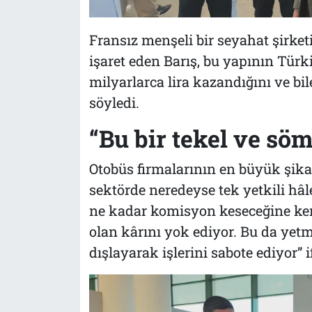
Fransız menşeli bir seyahat şirket
işaret eden Barış, bu yapının Tür
milyarlarca lira kazandığını ve bile
söyledi.
“Bu bir tekel ve sö
Otobüs firmalarının en büyük şikaye
sektörde neredeyse tek yetkili hâ
ne kadar komisyon keseceğine ken
olan kârını yok ediyor. Bu da yetme
dışlayarak işlerini sabote ediyor” i