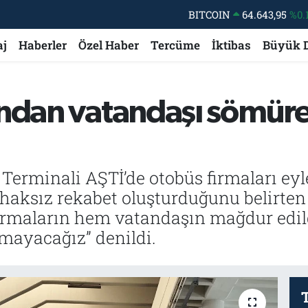
DOLAR
47,6704
EURO
55,0406
%-0.
aj
Haberler
Özel Haber
Tercüme
İktibas
Büyük 
STERLİN
64,2143
GRAM ALTIN
6500.87
%0.
ından vatandaşı sömüre
BİST100
13.799
%
BITCOIN
64.643,95
%0.
erminali AŞTİ’de otobüs firmaları eylem
 haksız rekabet oluşturduğunu belirten 
irmaların hem vatandaşın mağdur edild
lmayacağız” denildi.