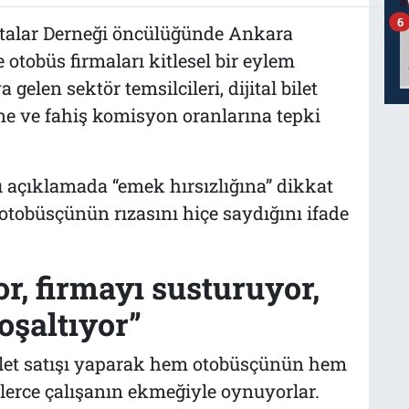
6
talar Derneği öncülüğünde Ankara
 otobüs firmaları kitlesel bir eylem
 gelen sektör temsilcileri, dijital bilet
ine ve fahiş komisyon oranlarına tepki
ı açıklamada “emek hırsızlığına” dikkat
n otobüsçünün rızasını hiçe saydığını ifade
r, firmayı susturuyor,
oşaltıyor”
 bilet satışı yaparak hem otobüsçünün hem
lerce çalışanın ekmeğiyle oynuyorlar.