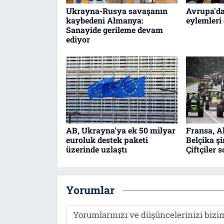
Ukrayna-Rusya savaşanın
Avrupa'da
kaybedeni Almanya:
eylemleri
Sanayide gerileme devam
ediyor
AB, Ukrayna'ya ek 50 milyar
Fransa, A
euroluk destek paketi
Belçika şi
üzerinde uzlaştı
Çiftçiler 
Yorumlar