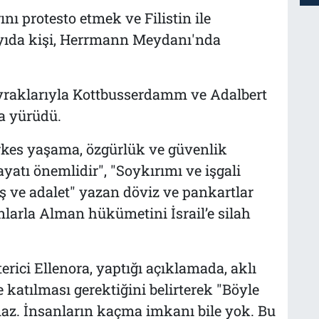
rını protesto etmek ve Filistin ile
yıda kişi, Herrmann Meydanı'nda
bayraklarıyla Kottbusserdamm ve Adalbert
a yürüdü.
erkes yaşama, özgürlük ve güvenlik
ayatı önemlidir", "Soykırımı ve işgali
rış ve adalet" yazan döviz ve pankartlar
ganlarla Alman hükümetini İsrail’e silah
rici Ellenora, yaptığı açıklamada, aklı
 katılması gerektiğini belirterek "Böyle
maz. İnsanların kaçma imkanı bile yok. Bu