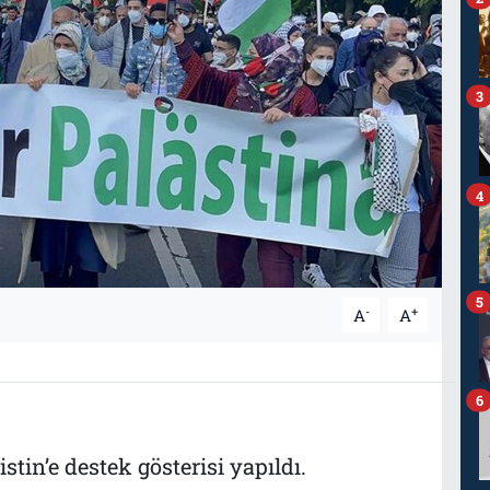
3
4
5
-
+
A
A
6
stin’e destek gösterisi yapıldı.