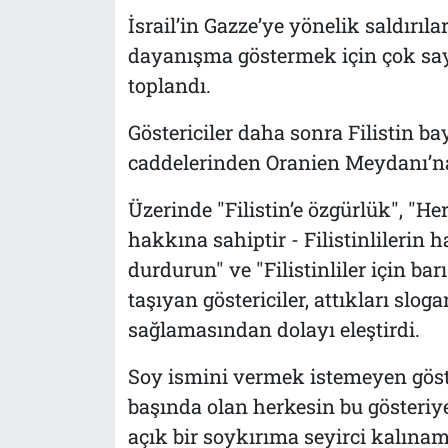
İsrail’in Gazze’ye yönelik saldırıla
dayanışma göstermek için çok sa
toplandı.
Göstericiler daha sonra Filistin 
caddelerinden Oranien Meydanı’n
Üzerinde "Filistin’e özgürlük", "H
hakkına sahiptir - Filistinlilerin h
durdurun" ve "Filistinliler için ba
taşıyan göstericiler, attıkları slo
sağlamasından dolayı eleştirdi.
Soy ismini vermek istemeyen göste
başında olan herkesin bu gösteriye
açık bir soykırıma seyirci kalına