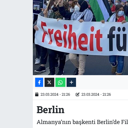
Tarih
İletişim
Künye
23.03.2024 - 21:26
23.03.2024 - 21:26
Berlin
Almanya’nın başkenti Berlin’de Fili