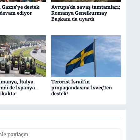
 Gazze'ye destek
Avrupa'da savaş tamtamları:
 devam ediyor
Romanya Genelkurmay
Başkanı da uyardı
lmanya, İtalya,
Terörist İsrail'in
mdi de İspanya...
propagandasına İsveç'ten
sokakta!
destek!