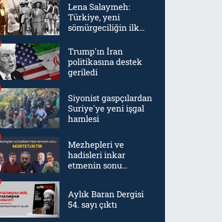
Lena Salaymeh:
Türkiye, yeni
sömürgeciliğin ilk
örneklerinden biriydi
Trump'ın İran
politikasına destek
geriledi
Siyonist gaspçılardan
Suriye'ye yeni işgal
hamlesi
Mezhepleri ve
hadisleri inkar
etmenin sonu
mürtetliktir
Aylık Baran Dergisi
54. sayı çıktı