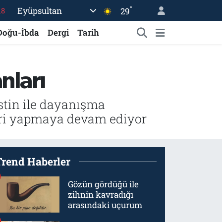
18
°
Eyüpsultan
29
18
Doğu-İbda
Dergi
Tarih
32
38
03
nları
14
istin ile dayanışma
teri yapmaya devam ediyor
Trend Haberler
Gözün gördüğü ile
zihnin kavradığı
arasındaki uçurum