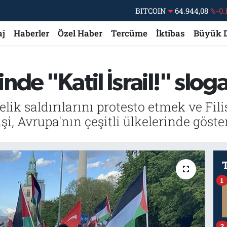
BITCOIN
64.944,08
%-0.
DOLAR
47,7436
%0.
aj
Haberler
Özel Haber
Tercüme
İktibas
Büyük 
EURO
55,2510
%0.
STERLİN
64,4811
%0.
GRAM ALTIN
6660.55
%0.
de "Katil İsrail!" sloga
BİST100
13.779
%-
nelik saldırılarını protesto etmek ve Fil
şi, Avrupa'nın çeşitli ülkelerinde gös
1
2