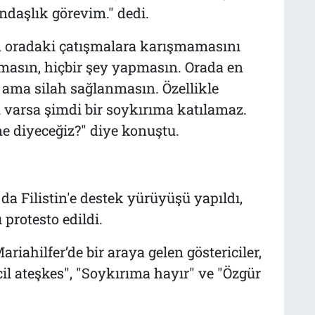
daşlık görevim." dedi.
 oradaki çatışmalara karışmamasını
olmasın, hiçbir şey yapmasın. Orada en
n ama silah sağlanmasın. Özellikle
 varsa şimdi bir soykırıma katılamaz.
e diyeceğiz?" diye konuştu.
a Filistin'e destek yürüyüşü yapıldı,
ı protesto edildi.
iahilfer’de bir araya gelen göstericiler,
cil ateşkes", "Soykırıma hayır" ve "Özgür