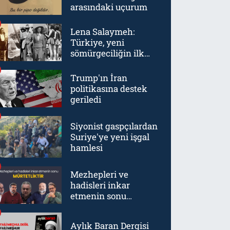
arasındaki uçurum
Lena Salaymeh:
Türkiye, yeni
sömürgeciliğin ilk
örneklerinden biriydi
Trump'ın İran
politikasına destek
geriledi
Siyonist gaspçılardan
Suriye'ye yeni işgal
hamlesi
Mezhepleri ve
hadisleri inkar
etmenin sonu
mürtetliktir
Aylık Baran Dergisi