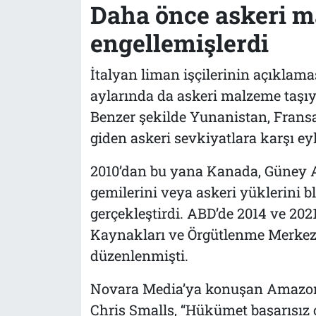
Daha önce askeri 
engellemişlerdi
İtalyan liman işçilerinin açıklama
aylarında da askeri malzeme taşıy
Benzer şekilde Yunanistan, Fransa, 
giden askeri sevkiyatlara karşı ey
2010’dan bu yana Kanada, Güney Afr
gemilerini veya askeri yüklerini b
gerçekleştirdi. ABD’de 2014 ve 202
Kaynakları ve Örgütlenme Merkezi
düzenlenmişti.
Novara Media’ya konuşan Amazon 
Chris Smalls, “Hükümet başarısız o