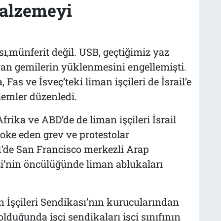
malzemeyi
sı,münferit değil. USB, geçtiğimiz yaz
an gemilerin yüklenmesini engellemişti.
Fas ve İsveç’teki liman işçileri de İsrail’e
lemler düzenledi.
ika ve ABD’de de liman işçileri İsrail
loke eden grev ve protestolar
1’de San Francisco merkezli Arap
’nin öncülüğünde liman ablukaları
İşçileri Sendikası’nın kurucularından
lduğunda işçi sendikaları işçi sınıfının