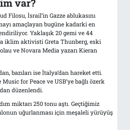
im var?
 Filosu, İsrail’in Gazze ablukasını
rmayı amaçlayan bugüne kadarki en
ndiriliyor. Yaklaşık 20 gemi ve 44
da iklim aktivisti Greta Thunberg, eski
olau ve Novara Media yazarı Kieran
an, bazıları ise İtalya’dan hareket etti.
 Music for Peace ve USB’ye bağlı özerk
ından düzenlendi.
dım miktarı 250 tonu aştı. Geçtiğimiz
 filonun uğurlanması için meşaleli yürüyüş