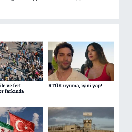
le ve fert
RTÜK uyuma, işini yap!
r farkında