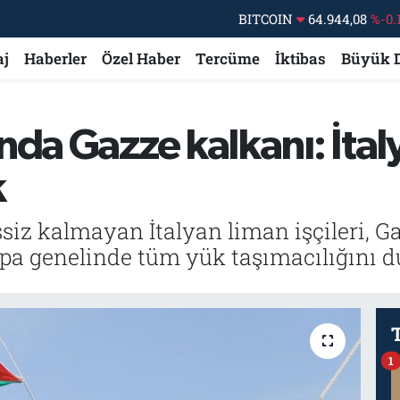
BITCOIN
64.944,08
%-0.
DOLAR
47,7436
%0.
aj
Haberler
Özel Haber
Tercüme
İktibas
Büyük 
EURO
55,2510
%0.
STERLİN
64,4811
%0.
GRAM ALTIN
6660.55
%0.
da Gazze kalkanı: İtal
BİST100
13.779
%-
k
essiz kalmayan İtalyan liman işçileri, 
vrupa genelinde tüm yük taşımacılığını 
1