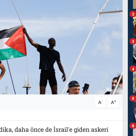
2
3
4
5
-
+
A
A
6
ika, daha önce de İsrail'e giden askeri