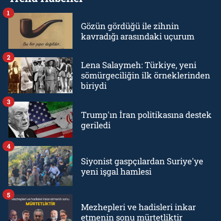
1
Gözün gördüğü ile zihnin
kavradığı arasındaki uçurum
2
Lena Salaymeh: Türkiye, yeni
sömürgeciliğin ilk örneklerinden
biriydi
3
Trump'ın İran politikasına destek
geriledi
4
Siyonist gaspçılardan Suriye'ye
yeni işgal hamlesi
5
Mezhepleri ve hadisleri inkar
etmenin sonu mürtetliktir