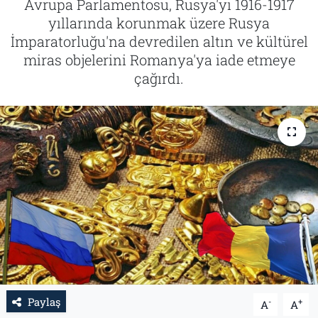
Avrupa Parlamentosu, Rusya'yı 1916-1917
yıllarında korunmak üzere Rusya
Tarih
İletişim
İmparatorluğu'na devredilen altın ve kültürel
miras objelerini Romanya'ya iade etmeye
Künye
çağırdı.
Paylaş
-
+
A
A