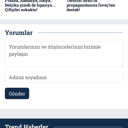
Fransa, Almanya, İtalya,
Terörist İsrail'in
Belçika şimdi de İspanya...
propagandasına İsveç'ten
Çiftçiler sokakta!
destek!
Yorumlar
Gönder
Trend Haberler