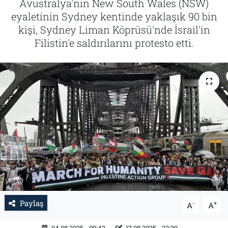
Avustralya'nın New South Wales (NSW)
eyaletinin Sydney kentinde yaklaşık 90 bin
Tarih
İletişim
kişi, Sydney Liman Köprüsü'nde İsrail'in
Filistin'e saldırılarını protesto etti.
Künye
Paylaş
-
+
A
A