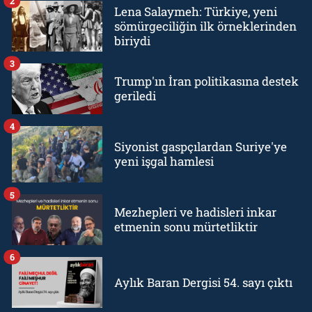
2
Lena Salaymeh: Türkiye, yeni
sömürgeciliğin ilk örneklerinden
biriydi
3
Trump'ın İran politikasına destek
geriledi
4
Siyonist gaspçılardan Suriye'ye
yeni işgal hamlesi
5
Mezhepleri ve hadisleri inkar
etmenin sonu mürtetliktir
6
Aylık Baran Dergisi 54. sayı çıktı