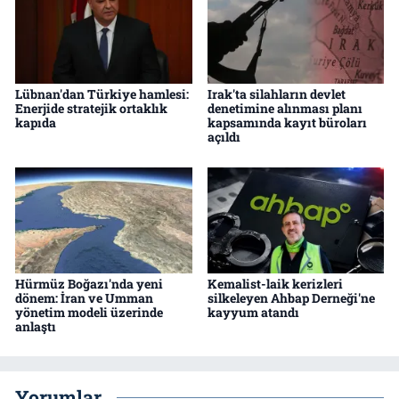
Lübnan'dan Türkiye hamlesi:
Irak'ta silahların devlet
Enerjide stratejik ortaklık
denetimine alınması planı
kapıda
kapsamında kayıt büroları
açıldı
Hürmüz Boğazı'nda yeni
Kemalist-laik kerizleri
dönem: İran ve Umman
silkeleyen Ahbap Derneği'ne
yönetim modeli üzerinde
kayyum atandı
anlaştı
Yorumlar