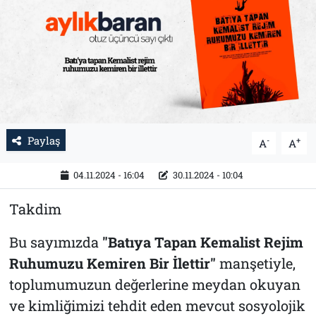
Tarih
İletişim
Künye
Paylaş
-
+
A
A
04.11.2024 - 16:04
30.11.2024 - 10:04
Takdim
Bu sayımızda
"Batıya Tapan Kemalist Rejim
Ruhumuzu Kemiren Bir İlettir"
manşetiyle,
toplumumuzun değerlerine meydan okuyan
ve kimliğimizi tehdit eden mevcut sosyolojik