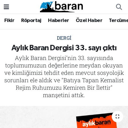
Fikir
Röportaj
Haberler
Özel Haber
Tercüm
Fikir
Fikir
Nöbetçi Eczaneler
Röportaj
Röportaj
Hava Durumu
DERGI
Aylık Baran Dergisi 33. sayı çıktı
Haberler
Haberler
Trafik Durumu
Aylık Baran Dergisi’nin 33. sayısında
toplumumuzun değerlerine meydan okuyan
Özel Haber
Özel Haber
Süper Lig Puan Durumu ve Fikstür
ve kimliğimizi tehdit eden mevcut sosyolojik
sorunları ele aldık ve "Batıya Tapan Kemalist
Tercüme
Tercüme
Tüm Manşetler
Rejim Ruhumuzu Kemiren Bir İlettir"
İktibas
İktibas
Son Dakika Haberleri
manşetini attık.
Büyük Doğu-İbda
Büyük Doğu-İbda
Haber Arşivi
Dergi
Dergi