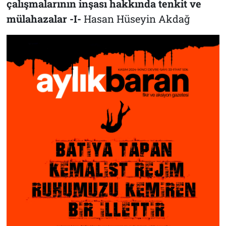
çalışmalarının inşası hakkında tenkit ve
mülahazalar -I-
Hasan Hüseyin Akdağ