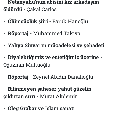
-
Netanyahu'nun abisini kız arkadaşım
öldürdü
- Çakal Carlos
-
Ölümsüzlük şiiri
- Faruk Hanoğlu
-
Röportaj
- Muhammed Takiya
-
Yahya Sinvar'ın mücadelesi ve şehadeti
-
Diyalektiğimiz ve estetiğimiz üzerine
-
Oğuzhan Müftüoğlu
-
Röportaj
- Zeynel Abidin Danalıoğlu
-
Bilinmeyen şaheser yahut güzelin
çıldırtan sırrı
- Murat Akdemir
-
Oleg Grabar ve İslam sanatı