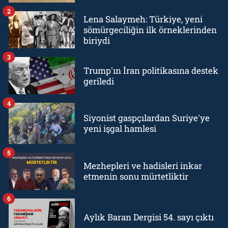
2
Lena Salaymeh: Türkiye, yeni
sömürgeciliğin ilk örneklerinden
biriydi
3
Trump'ın İran politikasına destek
geriledi
4
Siyonist gaspçılardan Suriye'ye
yeni işgal hamlesi
5
Mezhepleri ve hadisleri inkar
etmenin sonu mürtetliktir
6
Aylık Baran Dergisi 54. sayı çıktı