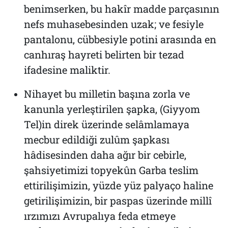
benimserken, bu hakîr madde parçasının
nefs muhasebesinden uzak; ve fesiyle
pantalonu, cübbesiyle potini arasında en
canhıraş hayreti belirten bir tezad
ifadesine maliktir.
Nihayet bu milletin başına zorla ve
kanunla yerleştirilen şapka, (Giyyom
Tel)in direk üzerinde selâmlamaya
mecbur edildiği zulûm şapkası
hâdisesinden daha ağır bir cebirle,
şahsiyetimizi topyekûn Garba teslim
ettirilişimizin, yüzde yüz palyaço haline
getirilişimizin, bir paspas üzerinde millî
ırzımızı Avrupalıya feda etmeye