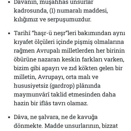
Dâvanın, müşahhas unsurlar
kadrosunda, (1) numaralı maddesi,
kılığımız ve serpuşumuzdur.
Tarihî “haşr-ü neşr”leri bakımından aynı
kıyafet ölçüleri içinde pişmiş olmalarına
rağmen Avrupalı milletlerden her birinin
öbürüne nazaran keskin farkları varken,
bizim gibi apayrı ve zıd kökten gelen bir
milletin, Avrupayı, orta malı ve
hususiyetsiz (gardrop) plânında
maymunvârî taklid etmesinden daha
hazin bir iflâs tavrı olamaz.
Dâva, ne şalvara, ne de kavuğa
dönmekte. Madde unsurlarının, bizzat