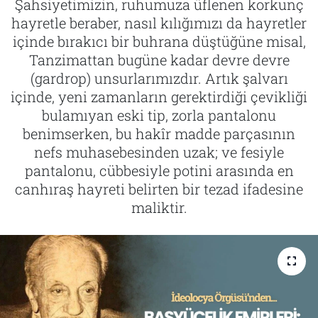
Şahsiyetimizin, ruhumuza üflenen korkunç
hayretle beraber, nasıl kılığımızı da hayretler
Tarih
İletişim
içinde bırakıcı bir buhrana düştüğüne misal,
Tanzimattan bugüne kadar devre devre
Künye
(gardrop) unsurlarımızdır. Artık şalvarı
içinde, yeni zamanların gerektirdiği çevikliği
bulamıyan eski tip, zorla pantalonu
benimserken, bu hakîr madde parçasının
nefs muhasebesinden uzak; ve fesiyle
pantalonu, cübbesiyle potini arasında en
canhıraş hayreti belirten bir tezad ifadesine
maliktir.