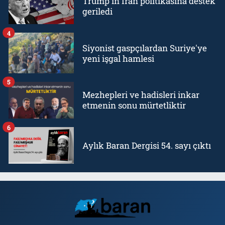
Trump'ın İran politikasına destek
geriledi
4
Siyonist gaspçılardan Suriye'ye
yeni işgal hamlesi
5
Mezhepleri ve hadisleri inkar
etmenin sonu mürtetliktir
6
Aylık Baran Dergisi 54. sayı çıktı