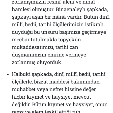
zorlanışımızın resmî, alenî ve nihaî
hamlesi olmuştur. Binaenaleyh şapkada,
şapkayı aşan bir mânâ vardır. Bütün dinî,
millî, bediî, tarihî ölçülerimizin istikrah
duyduğu bu unsuru başımıza geçirmeye
mecbur tutulmakla topyekûn
mukaddesatımızı, tarihî can
düşmanımızın emrine vermeye
zorlanmış oluyorduk.
Halbuki şapkada, dinî, millî, bediî, tarihî
ölçülerle, bizzat maddesi bakımından,
muhabbet veya nefret hissine değer
hiçbir kıymet ve haysiyet mevcut
değildir. Bütün kıymet ve haysiyet, onun
remz ve alem teşkil ettiği ruh