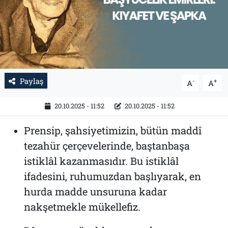
Paylaş
-
+
A
A
20.10.2025 - 11:52
20.10.2025 - 11:52
Prensip, şahsiyetimizin, bütün maddî
tezahür çerçevelerinde, baştanbaşa
istiklâl kazanmasıdır. Bu istiklâl
ifadesini, ruhumuzdan başlıyarak, en
hurda madde unsuruna kadar
nakşetmekle mükellefiz.