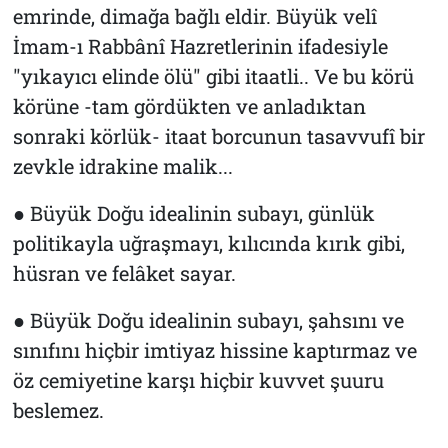
emrinde, dimağa bağlı eldir. Büyük velî
İmam-ı Rabbânî Hazretlerinin ifadesiyle
"yıkayıcı elinde ölü" gibi itaatli.. Ve bu körü
körüne -tam gördükten ve anladıktan
sonraki körlük- itaat borcunun tasavvufî bir
zevkle idrakine malik...
● Büyük Doğu idealinin subayı, günlük
politikayla uğraşmayı, kılıcında kırık gibi,
hüsran ve felâket sayar.
● Büyük Doğu idealinin subayı, şahsını ve
sınıfını hiçbir imtiyaz hissine kaptırmaz ve
öz cemiyetine karşı hiçbir kuvvet şuuru
beslemez.