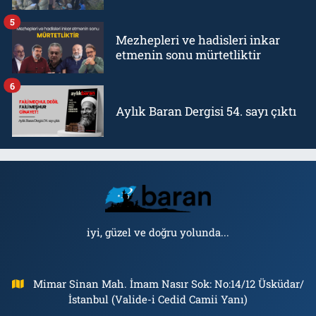
5
Mezhepleri ve hadisleri inkar
etmenin sonu mürtetliktir
6
Aylık Baran Dergisi 54. sayı çıktı
iyi, güzel ve doğru yolunda...
Mimar Sinan Mah. İmam Nasır Sok: No:14/12 Üsküdar/
İstanbul (Valide-i Cedid Camii Yanı)