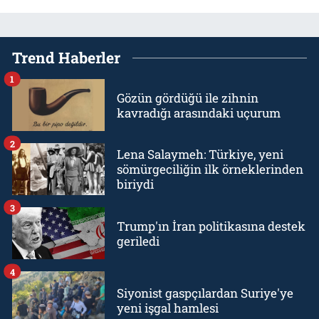
Trend Haberler
1
Gözün gördüğü ile zihnin
kavradığı arasındaki uçurum
2
Lena Salaymeh: Türkiye, yeni
sömürgeciliğin ilk örneklerinden
biriydi
3
Trump'ın İran politikasına destek
geriledi
4
Siyonist gaspçılardan Suriye'ye
yeni işgal hamlesi