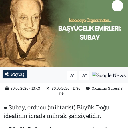
Tarih
İletişim
Künye
Paylaş
-
+
A
A
30.06.2026 - 10:43
30.06.2026 - 11:36
Okunma Süresi: 3
Dk
● Subay, orducu (militarist) Büyük Doğu
idealinin icrada mihrak şahsiyetidir.