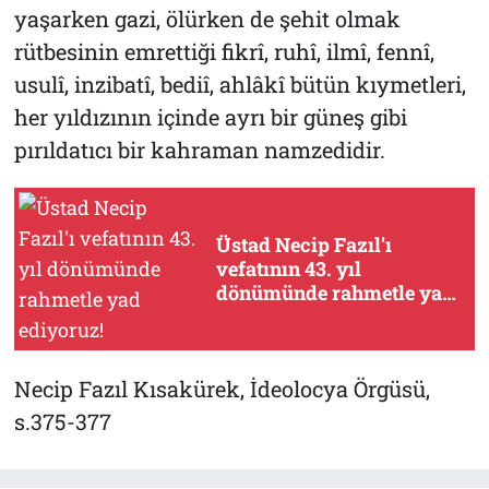
yaşarken gazi, ölürken de şehit olmak
rütbesinin emrettiği fikrî, ruhî, ilmî, fennî,
usulî, inzibatî, bediî, ahlâkî bütün kıymetleri,
her yıldızının içinde ayrı bir güneş gibi
pırıldatıcı bir kahraman namzedidir.
Üstad Necip Fazıl'ı
vefatının 43. yıl
dönümünde rahmetle yad
ediyoruz!
Necip Fazıl Kısakürek, İdeolocya Örgüsü,
s.375-377