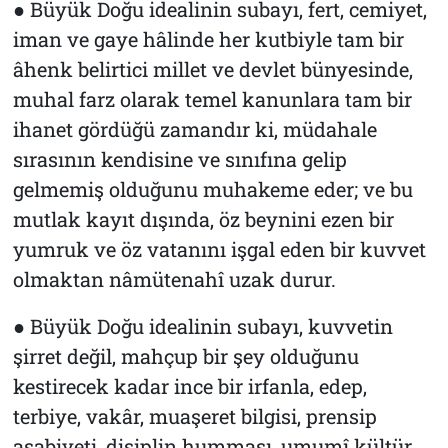
● Büyük Doğu idealinin subayı, fert, cemiyet,
iman ve gaye hâlinde her kutbiyle tam bir
âhenk belirtici millet ve devlet bünyesinde,
muhal farz olarak temel kanunlara tam bir
ihanet gördüğü zamandır ki, müdahale
sırasının kendisine ve sınıfına gelip
gelmemiş olduğunu muhakeme eder; ve bu
mutlak kayıt dışında, öz beynini ezen bir
yumruk ve öz vatanını işgal eden bir kuvvet
olmaktan nâmütenahî uzak durur.
● Büyük Doğu idealinin subayı, kuvvetin
şirret değil, mahçup bir şey olduğunu
kestirecek kadar ince bir irfanla, edep,
terbiye, vakâr, muaşeret bilgisi, prensip
asabiyeti, disiplin humması, umumî kültür