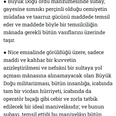
● Büyük Doğu ordu manzumesinde subay,
gayesine sımsıkı perçinli olduğu cemiyetin
müdafaa ve taarruz gücünü maddede temsil
eder ve maddede böyle bir temsilciliğin
mânada gerekli bütün vasıflarını üzerinde
taşır.
● Nice emsalinde görüldüğü üzere, sadece
maddi ve kahhar bir kuvvetin
azizleştirilmesi ve nefsânî bir sultaya yol
açması mânasına alınamayacak olan Büyük
Doğu militarizması, bütün insanlığa, icabında
tam bir vicdan hürriyeti, icabında da
operatör bıçağı gibi cebir ve zorla tatbik
edilecek bir ideal manivelâsıdır; ve bunun
subayı, temsil ettiği bu manivelâyı bütün