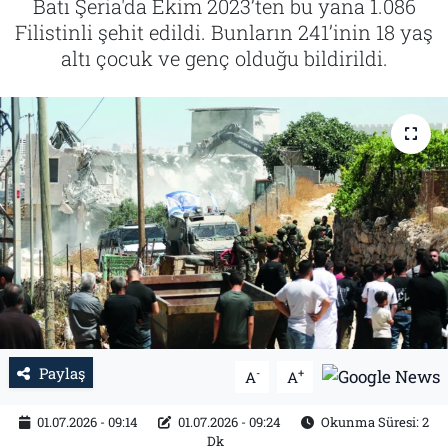
Batı Şeria'da Ekim 2023’ten bu yana 1.086
Filistinli şehit edildi. Bunların 241’inin 18 yaş
Tarih
İletişim
altı çocuk ve genç olduğu bildirildi.
Künye
Paylaş
-
+
A
A
01.07.2026 - 09:14
01.07.2026 - 09:24
Okunma Süresi: 2
Dk