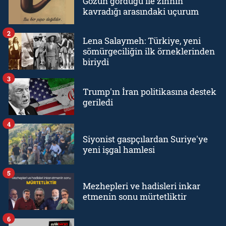
Gözün gördüğü ile zihnin
kavradığı arasındaki uçurum
2
Lena Salaymeh: Türkiye, yeni
sömürgeciliğin ilk örneklerinden
biriydi
3
Trump'ın İran politikasına destek
geriledi
4
Siyonist gaspçılardan Suriye'ye
yeni işgal hamlesi
5
Mezhepleri ve hadisleri inkar
etmenin sonu mürtetliktir
6