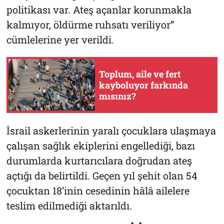
politikası var. Ateş açanlar korunmakla
kalmıyor, öldürme ruhsatı veriliyor”
cümlelerine yer verildi.
Toplum, aile ve fert
kayboluyor farkında
mısınız?
İsrail askerlerinin yaralı çocuklara ulaşmaya
çalışan sağlık ekiplerini engellediği, bazı
durumlarda kurtarıcılara doğrudan ateş
açtığı da belirtildi. Geçen yıl şehit olan 54
çocuktan 18’inin cesedinin hâlâ ailelere
teslim edilmediği aktarıldı.