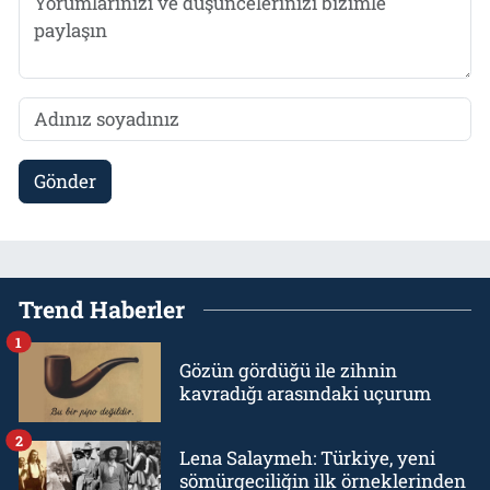
Gönder
Trend Haberler
1
Gözün gördüğü ile zihnin
kavradığı arasındaki uçurum
2
Lena Salaymeh: Türkiye, yeni
sömürgeciliğin ilk örneklerinden