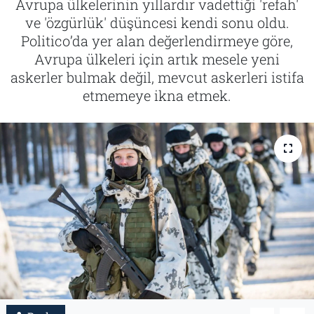
Avrupa ülkelerinin yıllardır vadettiği 'refah'
ve 'özgürlük' düşüncesi kendi sonu oldu.
Tarih
İletişim
Politico’da yer alan değerlendirmeye göre,
Avrupa ülkeleri için artık mesele yeni
Künye
askerler bulmak değil, mevcut askerleri istifa
etmemeye ikna etmek.