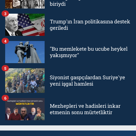
biriydi
3
Trump'ın İran politikasına destek
geriledi
4
"Bu memlekete bu ucube heykel
yakışmıyor"
5
Siyonist gaspçılardan Suriye'ye
yeni işgal hamlesi
6
Mezhepleri ve hadisleri inkar
etmenin sonu mürtetliktir