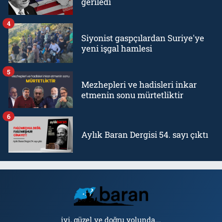
geriledi
4
Siyonist gaspçılardan Suriye'ye
yeni işgal hamlesi
5
Mezhepleri ve hadisleri inkar
etmenin sonu mürtetliktir
6
Aylık Baran Dergisi 54. sayı çıktı
iyi, güzel ve doğru yolunda...