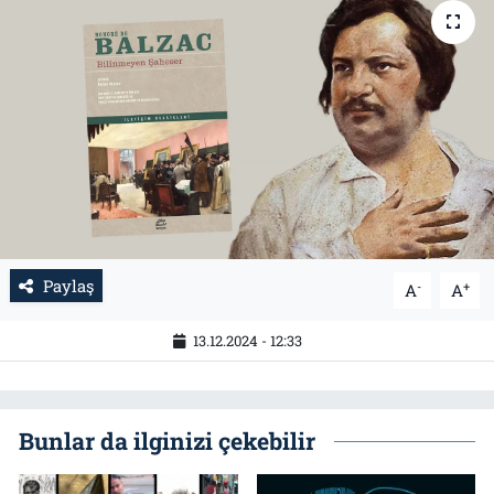
Tarih
İletişim
Künye
Paylaş
-
+
A
A
13.12.2024 - 12:33
Bunlar da ilginizi çekebilir