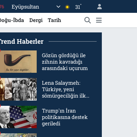
76
°
Eyüpsultan
31
17
Doğu-İbda
Dergi
Tarih
01
02
Trend Haberler
12
Gözün gördüğü ile
64
zihnin kavradığı
arasındaki uçurum
Lena Salaymeh:
Türkiye, yeni
sömürgeciliğin ilk
örneklerinden biriydi
Trump'ın İran
politikasına destek
geriledi