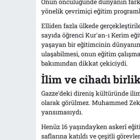
Onun öncülüğünde dünyanın fark
yönelik çevrimiçi eğitim programl
Elliden fazla ülkede gerçekleştiril
sayıda öğrenci Kur'an-ı Kerim eğ
yaşayan bir eğitimcinin dünyanın 
ulaşabilmesi, onun eğitim çalışmal
bakımından dikkat çekiciydi.
İlim ve cihadı birli
Gazze'deki direniş kültüründe ili
olarak görülmez. Muhammed Zeki 
yansımasıydı.
Henüz 16 yaşındayken askerî eğiti
saflarına katıldı ve çeşitli görevle