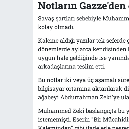
Notların Gazze'den 
Savaş şartları sebebiyle Muhamme
kolay olmadı.
Kaleme aldığı yazılar tek seferde
dönemlerde aylarca kendisinden h
uygun hale geldiğinde ise yanında
arkadaşlarına teslim etti.
Bu notlar iki veya üç aşamalı süre
bilgisayar ortamına aktarılarak dij
ağabeyi Abdurrahman Zeki'ye ulaşt
Muhammed Zeki başlangıçta bu ya
istememişti. Eserin "Bir Mücahid
Kaleminden" gibi ifadelerle neşre