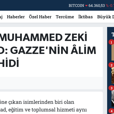
BITCOIN
64.360,53
%-0.
DOLAR
47,7069
%0.
aj
Haberler
Özel Haber
Tercüme
İktibas
Büyük 
EURO
55,0265
%0.
STERLİN
64,1897
%0.
 MUHAMMED ZEKI
GRAM ALTIN
6618.49
%2.
1
: GAZZE'NIN ÂLIM
BİST100
13.887
%
IDI
2
3
öne çıkan isimlerinden biri olan
d, eğitim ve toplumsal hizmeti aynı
4