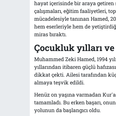
hayat içerisinde bir araya getiren 
Tarih
İletişim
çalışmaları, eğitim faaliyetleri, 
mücadelesiyle tanınan Hamed, 202
Künye
hem eserleriyle hem de yetiştird
miras bıraktı.
Çocukluk yılları ve
Muhammed Zeki Hamed, 1994 yılı
yıllarından itibaren güçlü hafızası
dikkat çekti. Ailesi tarafından kü
almaya teşvik edildi.
Henüz on yaşına varmadan Kur'an-
tamamladı. Bu erken başarı, onun 
yolunun da başlangıcı oldu.