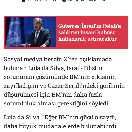
25.10.2023 - 21:27
Okunma Süresi: 1 Dk
Guterres: İsrail’in Refah’a
saldırısı insani kabusu
katlanarak artıracaktır
Sosyal medya hesabı X'ten açıklamada
bulunan Lula da Silva, İsrail-Filistin
sorununun çözümünde BM'nin etkisinin
zayıfladığını ve Gazze Şeridi'ndeki gerilimin
düşürülmesi için BM'nin daha fazla
sorumluluk alması gerektiğini söyledi.
Lula da Silva, "Eğer BM'nin gücü olsaydı,
daha büyük müdahalelerde bulunabilirdi.