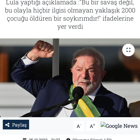
Lula yaptığı açıklamada :"Bu bir savaş değil,
bu olayla hiçbir ilgisi olmayan yaklaşık 2000
Tarih
İletişim
çocuğu öldüren bir soykırımdır!" ifadelerine
yer verdi
Künye
Paylaş
-
+
A
A