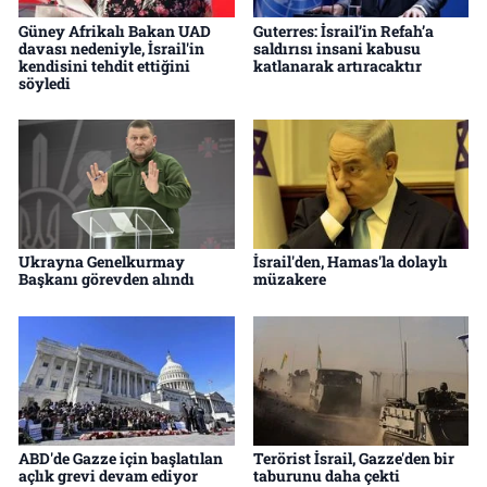
Güney Afrikalı Bakan UAD
Guterres: İsrail’in Refah’a
davası nedeniyle, İsrail'in
saldırısı insani kabusu
kendisini tehdit ettiğini
katlanarak artıracaktır
söyledi
Ukrayna Genelkurmay
İsrail'den, Hamas'la dolaylı
Başkanı görevden alındı
müzakere
ABD'de Gazze için başlatılan
Terörist İsrail, Gazze'den bir
açlık grevi devam ediyor
taburunu daha çekti