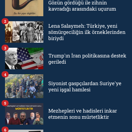
Gözün gördüğü ile zihnin
kavradığı arasındaki uçurum
2
Lena Salaymeh: Türkiye, yeni
sömürgeciliğin ilk örneklerinden
biriydi
3
Trump'ın İran politikasına destek
geriledi
4
Siyonist gaspçılardan Suriye'ye
yeni işgal hamlesi
5
Mezhepleri ve hadisleri inkar
etmenin sonu mürtetliktir
6