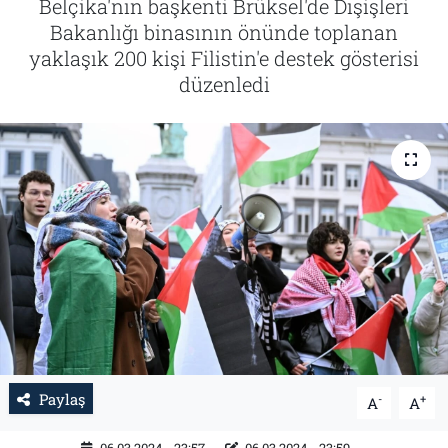
Belçika'nın başkenti Brüksel'de Dışişleri
Bakanlığı binasının önünde toplanan
Tarih
İletişim
yaklaşık 200 kişi Filistin'e destek gösterisi
düzenledi
Künye
Paylaş
-
+
A
A