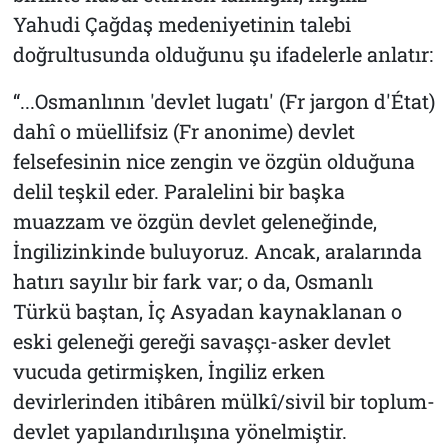
Yahudi Çağdaş medeniyetinin talebi
doğrultusunda olduğunu şu ifadelerle anlatır:
“...Osmanlının 'devlet lugatı' (
Fr jargon d'État
)
dahî o müellifsiz (
Fr anonime
) devlet
felsefesinin nice zengin ve özgün olduğuna
delil teşkil eder. Paralelini bir başka
muazzam ve özgün devlet geleneğinde,
İngilizinkinde buluyoruz. Ancak, aralarında
hatırı sayılır bir fark var; o da, Osmanlı
Türkü baştan, İç Asyadan kaynaklanan o
eski geleneği gereği savaşçı-asker devlet
vucuda getirmişken, İngiliz erken
devirlerinden itibâren mülkî/sivil bir toplum-
devlet yapılandırılışına yönelmiştir.