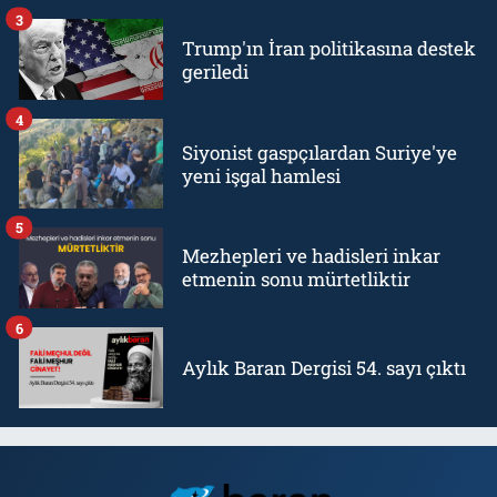
3
Trump'ın İran politikasına destek
geriledi
4
Siyonist gaspçılardan Suriye'ye
yeni işgal hamlesi
5
Mezhepleri ve hadisleri inkar
etmenin sonu mürtetliktir
6
Aylık Baran Dergisi 54. sayı çıktı