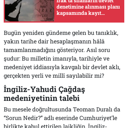
Irak'ta silahların devlet
denetimine alınması planı
kapsamında kayıt
büroları açıldı
Bugün yeniden gündeme gelen bu tanıklık,
yakın tarihe dair hesaplaşmanın hâlâ
tamamlanmadığını gösteriyor. Asıl soru
şudur: Bu milletin imanıyla, tarihiyle ve
medeniyet iddiasıyla kavgalı bir devlet aklı,
gerçekten yerli ve millî sayılabilir mi?
İngiliz-Yahudi Çağdaş
medeniyetinin talebi
Bu mesele doğrultusunda Teoman Duralı da
“
Sorun Nedir?”
adlı eserinde Cumhuriyet’le
birlikte kabul ettirilen laikliğin, İngiliz-