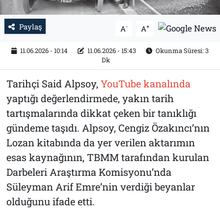
Paylaş
-
+
A
A
11.06.2026 - 10:14
11.06.2026 - 15:43
Okunma Süresi: 3
Dk
Tarihçi Said Alpsoy,
YouTube kanalında
yaptığı değerlendirmede, yakın tarih
tartışmalarında dikkat çeken bir tanıklığı
gündeme taşıdı. Alpsoy, Cengiz Özakıncı’nın
Lozan kitabında da yer verilen aktarımın
esas kaynağının, TBMM tarafından kurulan
Darbeleri Araştırma Komisyonu’nda
Süleyman Arif Emre’nin verdiği beyanlar
olduğunu ifade etti.