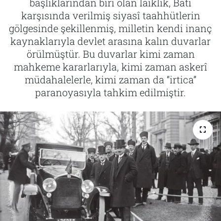
başlıklarından biri olan laiklik, Batı
karşısında verilmiş siyasî taahhütlerin
Tarih
İletişim
gölgesinde şekillenmiş, milletin kendi inanç
kaynaklarıyla devlet arasına kalın duvarlar
Künye
örülmüştür. Bu duvarlar kimi zaman
mahkeme kararlarıyla, kimi zaman askerî
müdahalelerle, kimi zaman da “irtica”
paranoyasıyla tahkim edilmiştir.