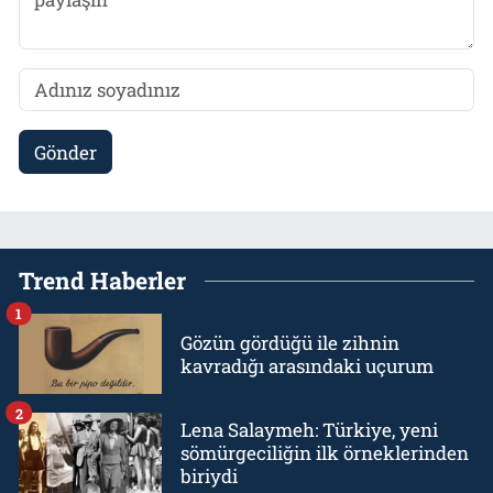
Gönder
Trend Haberler
1
Gözün gördüğü ile zihnin
kavradığı arasındaki uçurum
2
Lena Salaymeh: Türkiye, yeni
sömürgeciliğin ilk örneklerinden
biriydi