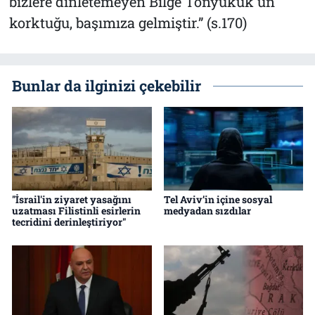
bizlere dinletemeyen Bilge
Tonyukuk
'un
korktuğu, başımıza gelmiştir.” (s.170)
Bunlar da ilginizi çekebilir
"İsrail'in ziyaret yasağını
Tel Aviv’in içine sosyal
uzatması Filistinli esirlerin
medyadan sızdılar
tecridini derinleştiriyor"