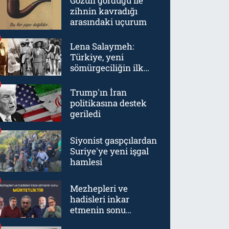
Gözün gördüğü ile
zihnin kavradığı
arasındaki uçurum
Lena Salaymeh:
Türkiye, yeni
sömürgeciliğin ilk
örneklerinden biriydi
Trump'ın İran
politikasına destek
geriledi
Siyonist gaspçılardan
Suriye'ye yeni işgal
hamlesi
Mezhepleri ve
hadisleri inkar
etmenin sonu
mürtetliktir