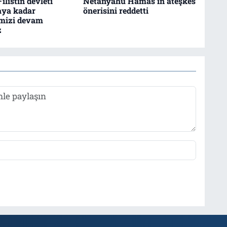
ilistin devleti
Netanyahu Hamas'ın ateşkes
aya kadar
önerisini reddetti
mizi devam
z