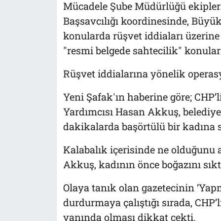
Mücadele Şube Müdürlüğü ekiple
Başsavcılığı koordinesinde, Büyük
konularda rüşvet iddiaları üzerine "
"resmi belgede sahtecilik" konuları
Rüşvet iddialarına yönelik operasy
Yeni Şafak'ın haberine göre; CHP
Yardımcısı Hasan Akkuş, belediye
dakikalarda başörtülü bir kadına s
Kalabalık içerisinde ne olduğunu
Akkuş, kadının önce boğazını sıktı
Olaya tanık olan gazetecinin ‘Yapm
durdurmaya çalıştığı sırada, CHP’l
yanında olması dikkat çekti.