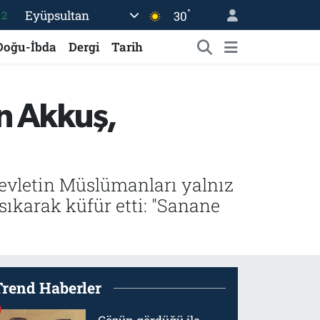
°
Eyüpsultan
30
.2
17
Doğu-İbda
Dergi
Tarih
27
35
n Akkuş,
12
19
vletin Müslümanları yalnız
ıkarak küfür etti: "Sanane
Trend Haberler