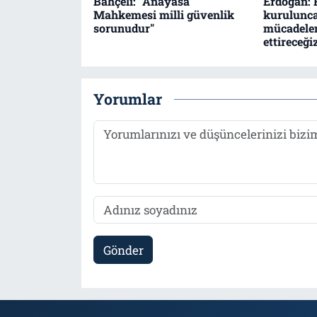
Bahçeli: "Anayasa
Erdoğan: F
Mahkemesi milli güvenlik
kurulunc
sorunudur"
mücadele
ettireceği
Yorumlar
Gönder