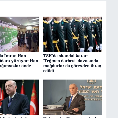
da İmran Han
TSK'da skandal karar:
ktidara yürüyor: Han
'Teğmen darbesi' davasında
bağımsızlar önde
mağdurlar da görevden ihraç
edildi