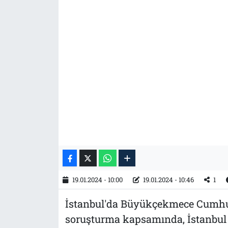
Tarih
İletişim
Künye
19.01.2024 - 10:00
19.01.2024 - 10:46
1
İstanbul'da Büyükçekmece Cumhuri
soruşturma kapsamında, İstanbul