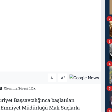
2
3
4
-
+
A
A
Okunma Süresi: 1 Dk
5
yet Başsavcılığınca başlatılan
 Emniyet Müdürlüğü Mali Suçlarla
6