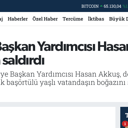
BITCOIN
65.130,04
%1
DOLAR
47,7106
%0.
aj
Haberler
Özel Haber
Tercüme
İktibas
Büyük 
EURO
55,1652
%0.
STERLİN
64,4046
%0.
Başkan Yardımcısı Hasa
GRAM ALTIN
6618.49
%2.
saldırdı
BİST100
13.773
%-
ye Başkan Yardımcısı Hasan Akkuş, de
 başörtülü yaşlı vatandaşın boğazını s
1