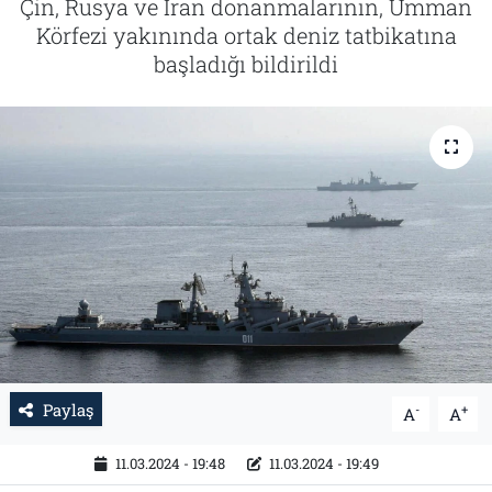
Çin, Rusya ve İran donanmalarının, Umman
Körfezi yakınında ortak deniz tatbikatına
Tarih
İletişim
başladığı bildirildi
Künye
Paylaş
-
+
A
A
11.03.2024 - 19:48
11.03.2024 - 19:49