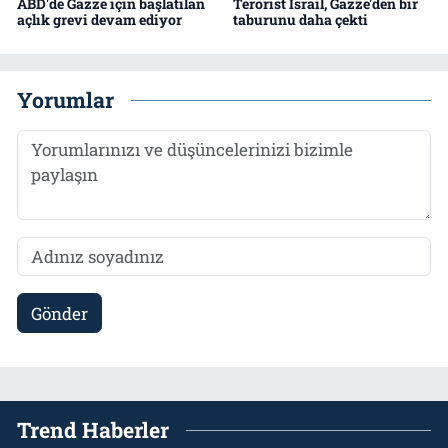
ABD'de Gazze için başlatılan
Terörist İsrail, Gazze'den bir
açlık grevi devam ediyor
taburunu daha çekti
Yorumlar
Gönder
Trend Haberler