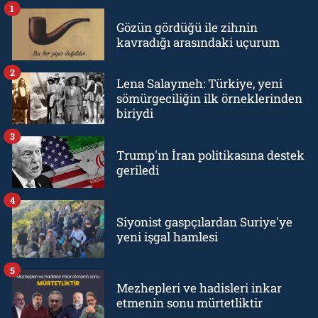
1
Gözün gördüğü ile zihnin
kavradığı arasındaki uçurum
2
Lena Salaymeh: Türkiye, yeni
sömürgeciliğin ilk örneklerinden
biriydi
3
Trump'ın İran politikasına destek
geriledi
4
Siyonist gaspçılardan Suriye'ye
yeni işgal hamlesi
5
Mezhepleri ve hadisleri inkar
etmenin sonu mürtetliktir