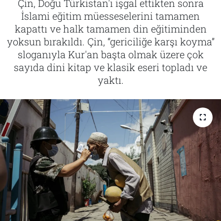
Çin, Doğu Türkistan'ı işgal ettikten sonra
İslami eğitim müesseselerini tamamen
Tarih
İletişim
kapattı ve halk tamamen din eğitiminden
yoksun bırakıldı. Çin, “gericiliğe karşı koyma”
Künye
sloganıyla Kur'an başta olmak üzere çok
sayıda dini kitap ve klasik eseri topladı ve
yaktı.