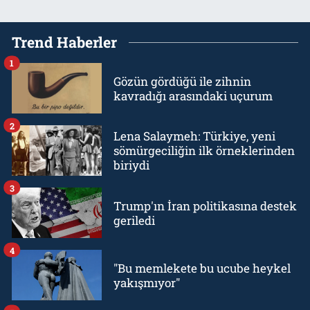
Trend Haberler
1
Gözün gördüğü ile zihnin
kavradığı arasındaki uçurum
2
Lena Salaymeh: Türkiye, yeni
sömürgeciliğin ilk örneklerinden
biriydi
3
Trump'ın İran politikasına destek
geriledi
4
"Bu memlekete bu ucube heykel
yakışmıyor"