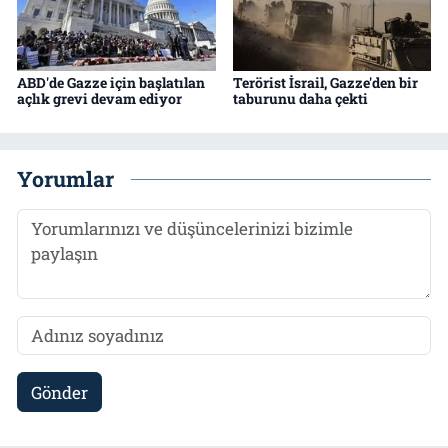
ABD'de Gazze için başlatılan
Terörist İsrail, Gazze'den bir
açlık grevi devam ediyor
taburunu daha çekti
Yorumlar
Gönder