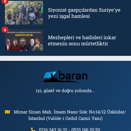
5
Siyonist gaspçılardan Suriye'ye
yeni işgal hamlesi
6
Mezhepleri ve hadisleri inkar
etmenin sonu mürtetliktir
iyi, güzel ve doğru yolunda...
Mimar Sinan Mah. İmam Nasır Sok: No:14/12 Üsküdar/
İstanbul (Valide-i Cedid Camii Yanı)
0216 343 16 32 - 0533 166 20 50