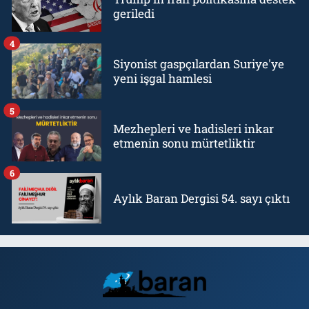
geriledi
4
Siyonist gaspçılardan Suriye'ye
yeni işgal hamlesi
5
Mezhepleri ve hadisleri inkar
etmenin sonu mürtetliktir
6
Aylık Baran Dergisi 54. sayı çıktı