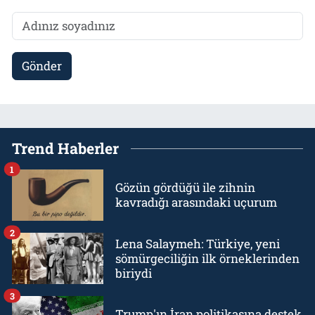
Gönder
Trend Haberler
1
Gözün gördüğü ile zihnin
kavradığı arasındaki uçurum
2
Lena Salaymeh: Türkiye, yeni
sömürgeciliğin ilk örneklerinden
biriydi
3
Trump'ın İran politikasına destek