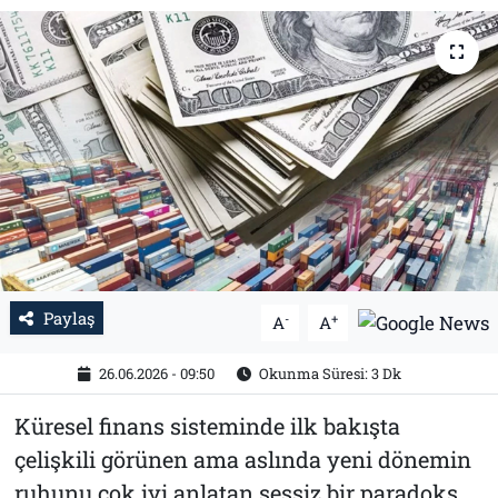
Tarih
İletişim
Künye
Paylaş
-
+
A
A
26.06.2026 - 09:50
Okunma Süresi: 3 Dk
Küresel finans sisteminde ilk bakışta
çelişkili görünen ama aslında yeni dönemin
ruhunu çok iyi anlatan sessiz bir paradoks