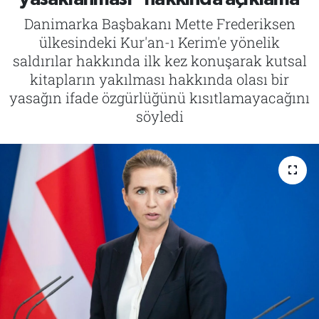
Danimarka Başbakanı Mette Frederiksen
Tarih
İletişim
ülkesindeki Kur'an-ı Kerim'e yönelik
saldırılar hakkında ilk kez konuşarak kutsal
Künye
kitapların yakılması hakkında olası bir
yasağın ifade özgürlüğünü kısıtlamayacağını
söyledi