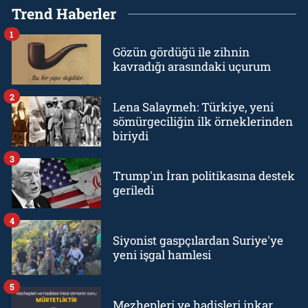
Trend Haberler
1
Gözün gördüğü ile zihnin
kavradığı arasındaki uçurum
2
Lena Salaymeh: Türkiye, yeni
sömürgeciliğin ilk örneklerinden
biriydi
3
Trump'ın İran politikasına destek
geriledi
4
Siyonist gaspçılardan Suriye'ye
yeni işgal hamlesi
5
Mezhepleri ve hadisleri inkar