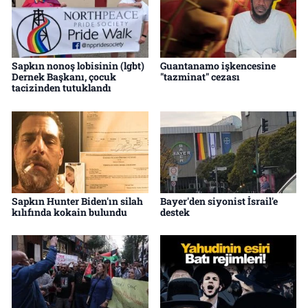
Sapkın nonoş lobisinin (lgbt)
Guantanamo işkencesine
Dernek Başkanı, çocuk
"tazminat" cezası
tacizinden tutuklandı
Sapkın Hunter Biden'ın silah
Bayer'den siyonist İsrail'e
kılıfında kokain bulundu
destek