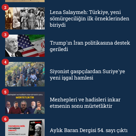
2
Lena Salaymeh: Türkiye, yeni
sömürgeciliğin ilk örneklerinden
biriydi
3
Trump'ın İran politikasına destek
geriledi
4
Siyonist gaspçılardan Suriye'ye
yeni işgal hamlesi
5
Mezhepleri ve hadisleri inkar
etmenin sonu mürtetliktir
6
Aylık Baran Dergisi 54. sayı çıktı