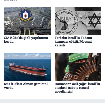
CIA Küba'da gizli yapılanma
Terörist İsrail'in Tahran
kurdu
kumpası çöktü: Mossad
karıştı
Rus İHA’ları Alman gemisini
Hamas'tan acil çağrı: İsrail'in
vurdu
ateşkesi sabote etmesi
engellensin!