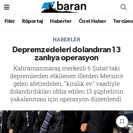
Fikir
Röportaj
Haberler
Özel Haber
Tercüm
Fikir
Fikir
Nöbetçi Eczaneler
Röportaj
Röportaj
Hava Durumu
HABERLER
Depremzedeleri dolandıran 13
Haberler
Haberler
Trafik Durumu
zanlıya operasyon
Kahramanmaraş merkezli 6 Şubat'taki
Özel Haber
Özel Haber
Süper Lig Puan Durumu ve Fikstür
depremlerden etkilenen illerden Mersin'e
Tercüme
Tercüme
Tüm Manşetler
gelen afetzedeleri, "kiralık ev" vaadiyle
dolandırdıkları iddia edilen 13 şüphelinin
İktibas
İktibas
Son Dakika Haberleri
yakalanması için operasyon düzenlendi.
Büyük Doğu-İbda
Büyük Doğu-İbda
Haber Arşivi
Dergi
Dergi